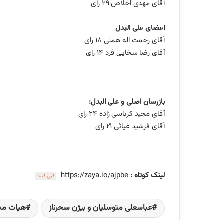
آقای مهدی اخلاص ۲۹ رای
اعضای علی البدل
آقای رحمت اله همتی ۱۸ رای
آقای رضا سخایی فرد ۱۴ رای
بازرسان اصلی و علی البدل:
آقای مجید کرباسی زاده ۲۴ رای
آقای فرشید غیاثی ۲۱ رای
لینک کوتاه :
https://zaya.io/ajpbe
کپی کنید
عباسعلی متوسلیان و بیژن سحرناز
هیات مدیر