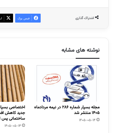
اشتراک گذاری
فیس بوک
ای
نوشته های مشابه
مجله بسپار شماره 286 در نیمه مردادماه
اختصاصی بسپار/
1405 منتشر شد
جدید کاهش افت
ساختمانی پس از
1405-05-14
1405-05-14