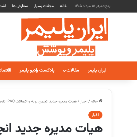
پنج‌شنبه, 15 مرداد 1405
خانه
مجلات بسپار
سفارش ها
اشتر
ایران پلیمر
مقالات
پادکست رادیو پلیمر
اقتصاد
خانه
/
اخبار
/
هیات مدیره جدید انجمن لوله و اتصالات PVC انتخاب شدند/ عباسعلی متوسلیان و بیژن سحرناز بیشترین رای را از مجمع گرفتند
اخبار
هیات مدیره جدید انج