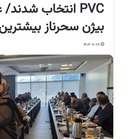
PVC انتخاب شدند/
بیژن سحرناز بیشترین 
1404-11-28