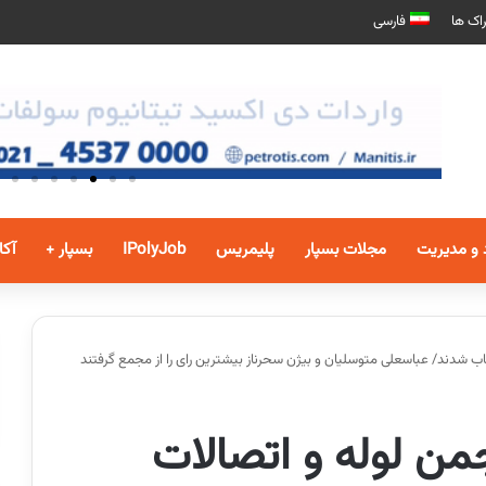
اک ها
فارسی
 و مدیریت
مجلات بسپار
پلیمریس
IPolyJob
بسپار +
آکا
من لوله و اتصالات