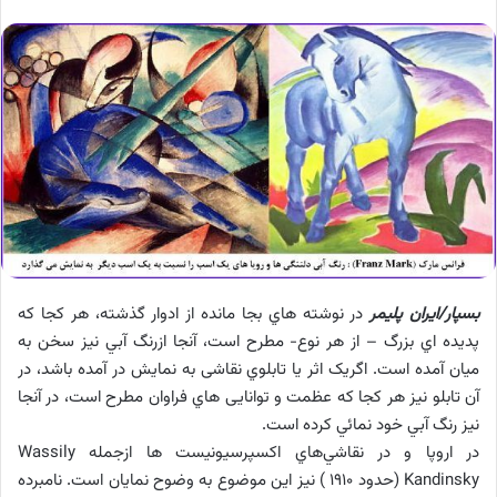
بسپار/ایران پلیمر
در نوشته هاي بجا مانده از ادوار گذشته، هر كجا كه
پديده اي بزرگ – از هر نوع- مطرح است، آنجا ازرنگ آبي نیز سخن به
ميان آمده است. اگریک اثر یا تابلوي نقاشی به نمايش در آمده باشد، در
آن تابلو نيز هر كجا كه عظمت و توانایی هاي فراوان مطرح است، در آنجا
نيز رنگ آبي خود نمائي كرده است.
در اروپا و در نقاشي‌هاي اكسپرسيونيست ها ازجمله Wassily
Kandinsky (حدود 1910 ) نيز اين موضوع به وضوح نمايان است. نامبرده