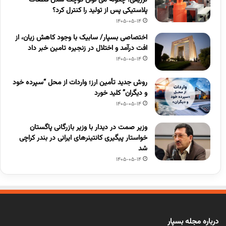
تزریقی؛ چگونه می توان کوچک شدن قطعات
پلاستیکی پس از تولید را کنترل کرد؟
1405-05-14
اختصاصی بسپار/ سابیک با وجود کاهش زیان، از
افت درآمد و اختلال در زنجیره تامین خبر داد
1405-05-14
روش جدید تأمین ارز؛ واردات از محل “سپرده خود
و دیگران” کلید خورد
1405-05-14
وزیر صمت در دیدار با وزیر بازرگانی پاگستان
خواستار پیگیری کانتینرهای ایرانی در بندر کراچی
شد
1405-05-14
درباره مجله بسپار