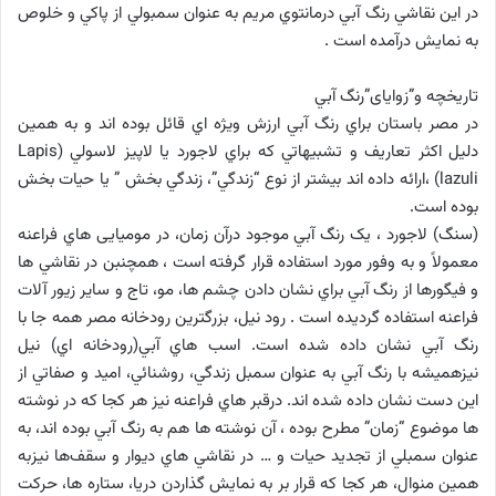
در اين نقاشي رنگ آبي درمانتوي مريم به عنوان سمبولي از پاكي و خلوص
به نمايش درآمده است .
تاريخچه و”زوایای”رنگ آبي
در مصر باستان براي رنگ آبي ارزش ويژه اي قائل بوده اند و به همين
دليل اكثر تعاريف و تشبيهاتي كه براي لاجورد يا لاپيز لاسولي (Lapis
lazuli) ،ارائه داده اند بيشتر از نوع “زندگي”، زندگي بخش ” يا حيات بخش
بوده است.
(سنگ) لاجورد ، یک رنگ آبي موجود درآن زمان، در موميایی هاي فراعنه
معمولاً و به وفور مورد استفاده قرار گرفته است ، همچنبن در نقاشي ها
و فیگورها از رنگ آبي براي نشان دادن چشم ها، مو، تاج و ساير زيور آلات
فراعنه استفاده گرديده است . رود نيل، بزرگترين رودخانه مصر همه جا با
رنگ آبي نشان داده شده است. اسب هاي آبي(رودخانه اي) نيل
نیزهميشه با رنگ آبي به عنوان سمبل زندگي، روشنائي، اميد و صفاتي از
اين دست نشان داده شده اند. درقبر هاي فراعنه نيز هر كجا كه در نوشته
ها موضوع “زمان” مطرح بوده ، آن نوشته ها هم به رنگ آبي بوده اند، به
عنوان سمبلي ‌از تجديد حيات و … در نقاشي هاي ديوار و سقف‌ها نیزبه
همين منوال، هر كجا كه قرار بر به نمايش گذاردن دريا، ستاره ها، حركت