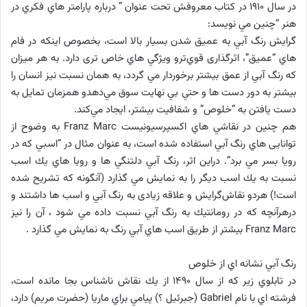
در سال 1910 در كتاب معروفش تحت عنوان ” درباره پارامتر هاي فكري در
هنر “چنين مي نويسد:
گرايش رنگ آبي به عميق شدن بسيار بالا است، بخصوص اينكه در فام
هاي “عميق”، اثرگذاری قوي‌ترو ويژگي هاي خاص تری دارد. به هر ميزان
كه رنگ آبي از عمق بيشتر برخوردار مي گردد، به همان نسبت نيز انسان را
بيشتر به دور دست ها و حتي بي نهايت سوق مي‌دهدو همزمان تمايل به
دست يافتن به “خلوص” و شفافيت بيشتر، ايجاد مي‌كند.
هم چنين در نقاشي هاي اكسپرسيونيست Franz Marc به وضوح از
توانایی هاي رنگ آبي استفاده شده است، به عنوان مثال در “اسبي كه در
رويا بسر مي برد”. دراین اثر، رنگ آبي دلتنگي ها و رويا هاي يك اسب
نسبت به يك اسب ديگر را به نمايش مي گذارد (آنگونه كه تشريح شده
است!) هردو نقاش‌گرايش‌ و علاقه زيادی به رنگ آبي و اسب ها داشتند و
درهرآنچه كه در رومانتيك به رنگ آبي نسبت داده مي شود ، آن را نیز
Franz Marc بيشتر از طريق اسب هاي آبي رنگ به نمايش مي گذارد .
رنگ آبي نشانه اي از خلوص
در تابلوي زیر كه از سال 1490 از يك نقاش ناشناس بجا مانده است،
فرشته اي با نام Gabriel (جبرئيل ؟) پيامي براي ماريا (حضرت مريم) دارد،