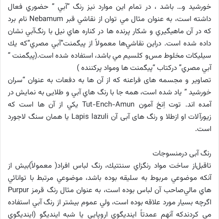
خورشيد و… باشد ، در تمام اين موارد نيز رنگ “آبي ” حضوري فعال
داشته است، به عنوان مثال مي توان از نقاشي قبر Nebamum نام برد
كه در آن ماهيگيري و شكار پرنده ها در كناره هاي نيل با رنگ‌آبي نشان
داده شده است. دراين نقاشي‌ها معمولاً از پيگمنت”آبي مصري”كه يك
سيليكات مخلوط مس‌و كلسيم مي باشد، استفاده شده است.(پيگمنت ”
آبي مصري” درکتاب “پیگمنت ها ومواد پرکننده )
تصاویر و مجسمه های فراعنه كه از آن ها به دفعات به عنوان “سران
خورشيد ” ياد شده است، همه جا با رنگ هاي آبي و طلایی به نمايش در
آمده اند. توت اِنخ آمون Tut-Ench-Amun يكي از آن ها است که
زيورآلات او ازطلا و رنگ های آبی آن Lapis lazuli يا همان سنگ لاجورد
است.
رنگ آبی درمنسوجات
تاقبل‌از ساخت مواد رنگزاي سنتتيك، رنگ لباس افراد( معمولاً)بيش از
آنكه موضوعي ‌مربوط ‌به‌ سليقه‌‌ بوده باشد، موضوعي مرتبط با توانائي
هاي مالي‌صاحب ‌آن لباس بوده ‌است، به عنوان مثال رنگ قرمز Purpur
اگرچه بسيار مورد علاقه بوده است، ولي عموم بيشتر از رنگ آبي استفاده
مي كردندكه آنهم عمدتاً اينديگوي اروپایی يا شبه اينديگو (اينديگوي