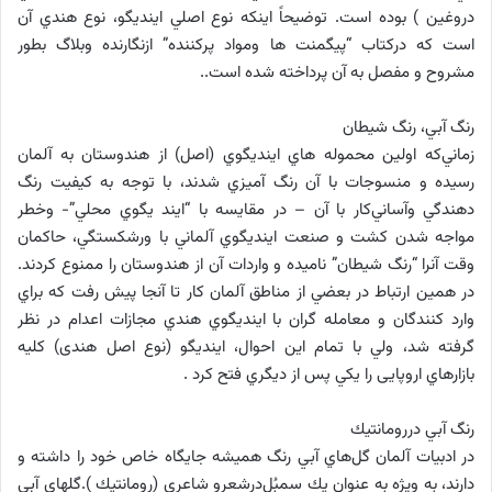
دروغين ) بوده است. توضيحاً اينكه نوع اصلي اينديگو، نوع هندي آن
است كه درکتاب “پیگمنت ها ومواد پرکننده” ازنگارنده وبلاگ بطور
مشروح و مفصل به آن پرداخته شده است..
رنگ آبي، رنگ شيطان
زماني‌كه اولين محموله هاي اينديگوي (اصل) از هندوستان به آلمان
رسيده و منسوجات با آن رنگ آميزي شدند، با توجه به كيفيت رنگ
دهندگي وآساني‌كار با آن – در مقايسه با “ايند يگوي محلي”- وخطر
مواجه شدن كشت و صنعت اينديگوي آلماني با ورشكستگي، حاكمان‌
وقت آنرا “رنگ شيطان” ناميده و واردات آن از هندوستان را ممنوع كردند.
در همين ارتباط در بعضي از مناطق آلمان كار تا آنجا پيش رفت كه براي
وارد كنندگان و معامله گران با اينديگوي هندي مجازات اعدام در نظر
گرفته شد، ولي با تمام اين احوال، اينديگو (نوع اصل هندی) كليه
بازارهاي اروپایی را يكي پس از ديگري فتح كرد .
رنگ آبي دررومانتيك
در ادبيات آلمان گل‌هاي آبي رنگ هميشه جايگاه خاص خود را داشته و
دارند، به ويژه به عنوان يك سمبُل‌درشعرو شاعري (رومانتيك ).گلهاي آبي