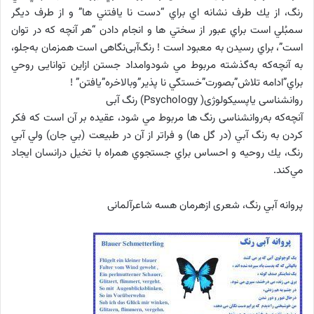
رنگ، از يك طرف نشانه اي براي “دست نا يافتني ها” و از طرف ديگر
سمبُلي است براي عبور از سختي ها و انجام دادن “هر آنچه كه در توان
است”، براي رسيدن به معبود است ! رنگ‌آبی‌نگاهی است همزمان به‌جلو،
به آنچه‌كه به‌گذشته مربوط مي شودوامداد جستن ازاين توانایی روحي
براي”ادامه تلاش”بصورت”خستگي نا پذير”وبالاخره”يافتن” !
روانشناسی یاپسیکولوژی( Psychology) رنگ آبی
آنچه‌كه به‌روانشناسی رنگ ها مربوط مي شود، عقيده بر آن است كه فكر
كردن به رنگ آبي (در گل ها) و فراتر از آن در طبيعت (بي جان) ولي آبي
رنگ، يك روحيه و احساس براي جستجوي همراه با تخيل درانسان ايجاد
مي‌كند.
پروانه آبي رنگ، شعری ازهرمان هسه شاعرآلمانی