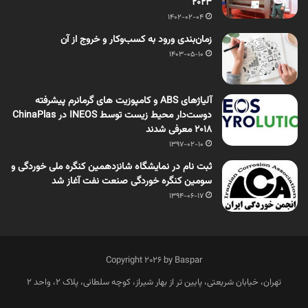
2023
1402-02-04
زمان‌بندی ورود به کسب‌وکار و خروج از آن
1403-05-10
آلیاژهای ABS و کامپوزیت های گرمانرم پیشرفته
دوست‌دار محیط زیست توسط INEOS در ChinaPlas
2018 معرفی شدند
1397-02-10
ثبت نام در نمایشگاه شانزدهمین کنگره ملی خوردگی و
سومین کنگره خوردگی صنعت نفت آغاز شد
1394-06-17
Copyright 2026 by Baspar
تهران، خیابان شریعتی، پایین تر از بهار شیراز، کوچه سلطانی، پلاک 2، واحد 2