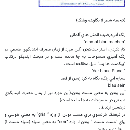
(ترجمه شعر از نگارنده وبلاگ)
رنگ آبي‌درضرب المثل هاي آلماني
”einmal blau machen”
كار نكردن، استراحت‌كردن (اين مورد از زمان مصرف اينديگوي طبيعي در
رنگ آميزي منسوجات به جا مانده است و در مبحث اينديگو درکتاب
“پیگمنت ها و…” قابل مطالعه است .
”der blaue Planet”
سياره آبي رنگ، نگاه به كره زمين از فضا
blau sein
آبي بودن به معني مست بودن.(این مورد نيز از زمان مصرف اينديگوي
طبيعي در منسوجات به جا مانده است)
درهمین ارتباط :
در فرهنگ فرانسوي براي مست بودن، از واژه ” gris” به معني طوسي و
براي “مست مست ” بودن از واژه “noir” به معني سياه (سياه مست !)
استفاده مي شود.