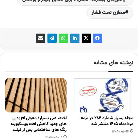
مخازن تحت فشار
نوشته های مشابه
مجله بسپار شماره 286 در نیمه
اختصاصی بسپار/ معرفی افزودنی
مردادماه 1405 منتشر شد
های جدید کاهش افت ویسکوزیته
رنگ های ساختمانی پس از تینت
1405-05-14
1405-05-14