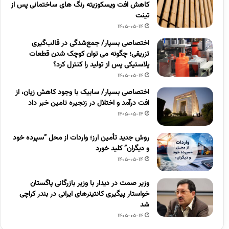
کاهش افت ویسکوزیته رنگ های ساختمانی پس از
تینت
1405-05-14
اختصاصی بسپار/ جمع‌شدگی در قالب‌گیری
تزریقی؛ چگونه می توان کوچک شدن قطعات
پلاستیکی پس از تولید را کنترل کرد؟
1405-05-14
اختصاصی بسپار/ سابیک با وجود کاهش زیان، از
افت درآمد و اختلال در زنجیره تامین خبر داد
1405-05-14
روش جدید تأمین ارز؛ واردات از محل “سپرده خود
و دیگران” کلید خورد
1405-05-14
وزیر صمت در دیدار با وزیر بازرگانی پاگستان
خواستار پیگیری کانتینرهای ایرانی در بندر کراچی
شد
1405-05-14