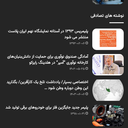
نوشته های تصادفی
پلیمریس 1393 در آستانه نمایشگاه نهم ایران پلاست
منتشر می شود
1393-02-06
آمادگی صندوق نوآوری برای حمایت از دانش‌بنیان‌های
کارخانه نوآوری “آمپر” در هلدینگ رایزکو
1402-05-25
اختصاصی بسپار/ یادداشت تلخ یک کارآفرین/ بگذارید
این وطن دوباره وطن شود …
1403-06-06
پلیمر جدید جایگزین فلز برای خودروهای برقی تولید شد
1398-01-31