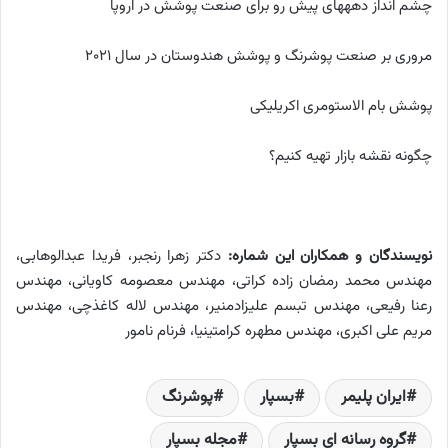
چشم انداز دهه­های پیش رو برای صنعت پوشش در اروپا
مروری بر صنعت پوشرنگ و پوشش هندوستان در سال 2021
پوشش بام الاستومری اکریلیکی
چگونه نقشه بازار تهیه کنیم؟
نویسندگان و همکاران این شماره:
دکتر زهرا رنجبر، فریدا عبدالوهابی،
مهندس محمد رمضان زاده کراتی، مهندس معصومه کاویانی، مهندس
رعنا رفیعی، مهندس تبسم علیزادمنیر، مهندس لاله کاغذچی، مهندس
مریم علی اکبری، مهندس مطهره کرامتی­نیا، فرنام نامور
ایران پلیمر
بسپار
پوشرنگ
گروه رسانه ای بسپار
مجله بسپار