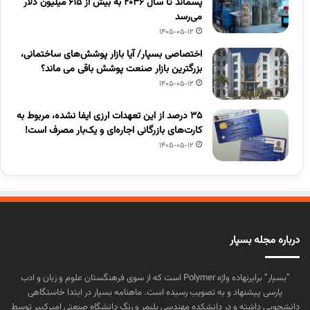
پسماند تا سال ۲۰۳۶ به بیش از ۶۱۵ میلیون دلار
می‌رسد
1405-05-12
اختصاصی بسپار/ آیا بازار پوشش‌های ساختمانی،
بزرگترین بازار صنعت پوشش باقی می ماند؟
1405-05-12
۳۵ درصد از این تعهدات ارزی ایفا نشده، مربوط به
کارت‌های بازرگانی اجاره‌ای و یک‌بار مصرف است!
1405-05-12
درباره مجله بسپار
“بسپار” برابرنهاده واژه Polymer است که از سوی فرهنگستان علوم و زبان و ادب
پارسی پیشنهاد و به تصویب رسیده است. ماهنامه بسپار در ابتدا خاستگاهی
دانشجویی داشته و در دانشکده مهندسی پلیمر و رنگ دانشگاه صنعتی امیرکبیر توسط