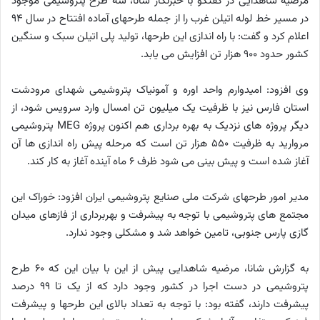
مرضیه شاهدایی در گفتگو با خبرنگار شانا، سه طرح پتروشیمی موجود
در مسیر خط لوله اتیلن غرب را از جمله طرحهای آماده افتتاح در سال ٩٤
اعلام کرد و گفت: با راه اندازی این طرحها، تولید پلی اتیلن سبک و سنگین
کشور حدود ٩٠٠ هزار تن افزایش می یابد.
وی افزود: امیدوارم واحد اوره و آمونیاک پتروشیمی شهدای مرودشت
استان فارس نیز با ظرفیت یک میلیون تن امسال وارد سرویس شود، از
دیگر پروژه های نزدیک به بهره برداری هم اکنون پروژه MEG پتروشیمی
مروارید به ظرفیت ٥٥٠ هزار تن است که مرحله پیش راه اندازی ها آن
آغاز شده است و پیش بینی می شود ظرف ٦ ماه آینده آغاز به کار کند.
مدیر امور طرحهای شرکت ملی صنایع پتروشیمی ایران افزود: خوراک این
مجتمع های پتروشیمی با توجه به پیشرفت و بهربرداری از فازهای میدان
گازی پارس جنوبی، تامین خواهد شد و مشکلی وجود ندارد.
به گزارش شانا، مرضیه شاهدایی پیش از این با بیان این که ٦٠ طرح
پتروشیمی در دست اجرا در کشور وجود دارد که از یک تا ٩٩ درصد
پیشرفت دارند، گفته بود: با توجه به تعداد بالای این طرحها و پیشرفت