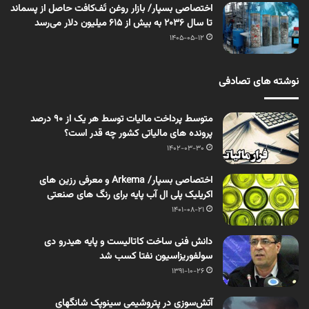
اختصاصی بسپار/ بازار روغن تَف‌کافت حاصل از پسماند
تا سال ۲۰۳۶ به بیش از ۶۱۵ میلیون دلار می‌رسد
1405-05-12
نوشته های تصادفی
متوسط پرداخت مالیات توسط هر یک از 90 درصد
پرونده های مالیاتی کشور چه قدر است؟
1402-03-30
اختصاصی بسپار/ Arkema و معرفی رزین های
اکریلیک پلی ال آب پایه برای رنگ های صنعتی
1401-08-21
دانش فنی ساخت کاتالیست و پایه هیدرو دی
سولفوریزاسیون نفتا کسب شد
1391-10-26
آتش‌سوزی در پتروشیمی سینوپک شانگهای