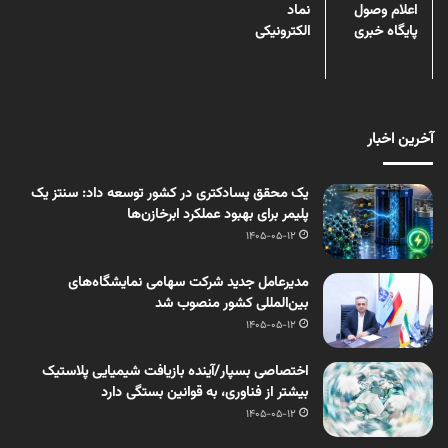
اعلام وصول
نماد
پایگاه خبری
الکترونیکی
آخرین اخبار
یک محقق پسادکتری در کشور توسعه داد: سنتز یک
پلیمر برای بهبود عملکرد ابرخازن‌ها
1405-05-12
مدیرعامل جدید شرکت سهامی نمایشگاه‌های
بین‌المللی کشور منصوب شد
1405-05-12
اختصاصی بسپار/آینده بازیافت شیمیایی پلاستیک
بیشتر از فناوری، به قوانین بستگی دارد
1405-05-12