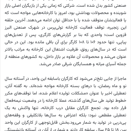
صنعتی کشور بدل شده است. شرکتی که زمانی یکی از بازیگران اصلی بازار
شوینده و محصولات بهداشتی بود، امروز با کارخانه‌هایی مواجه است که
یا فعالیتشان متوقف شده یا با حداقل توان ادامه می‌دهند. آخرین حلقه
این زنجیره، توقف فعالیت کارخانه تولی‌پرس در شهرک صنعتی البرز
قزوین است؛ واحدی که بنا بر گزارش‌های کارگری، پس از تعدیل‌های
پیاپی، تنها حدود ۱۰۶ تا ۱۰۸ کارگر برای آن باقی مانده‌ بود. این در حالی
است که در سال‌های رونق، ظرفیت اشتغال این کارخانه به مراتب بالاتر
عنوان می‌شد و محصولات آن علاوه بر بازار داخل، به کشورهای منطقه از
جمله آسیای میانه و همسایگان شرقی صادر می‌شد.
ماجرا از جایی تلخ‌تر می‌شود که کارگران باسابقه این واحد، در آستانه سال
نو و ماه رمضان، با درهای بسته کارخانه مواجه شده‌اند. به گفته آنان،
تعطیلی اخیر با عنوان «مشکلات تولید» اعلام شده، اما توقف‌های مکرر
خطوط تولید طی سال‌های گذشته، عملا کارخانه را در وضعیت نیمه‌فعال
قرار داده بود. تجمع کارگران مقابل درب کارخانه، تنها واکنش به یک
تعطیلی مقطعی نبود؛ بلکه اعتراض به سال‌ها بلاتکلیفی و وقفه‌های
پی‌درپی در تولید به شمار می‌رود.بخش قابل‌توجهی از کارگران این واحد
بین ۱۸ تا ۲۵ سال سابقه کار دارند و شماری از آنان در آستانه بازنشستگی