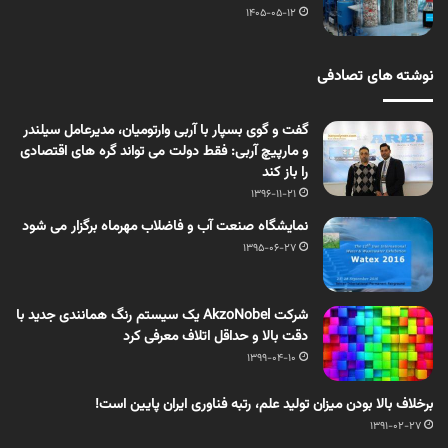
1405-05-12
نوشته های تصادفی
گفت و گوی بسپار با آربی وارتومیان، مدیرعامل سیلندر
و مارپیچ آربی: فقط دولت می­ تواند گره ­های اقتصادی
را باز کند
1396-11-21
نمایشگاه صنعت آب و فاضلاب مهرماه برگزار می شود
1395-06-27
شرکت AkzoNobel یک سیستم رنگ همانندی جدید با
دقت بالا و حداقل اتلاف معرفی کرد
1399-04-10
برخلاف بالا بودن میزان تولید علم، رتبه فناوری ایران پایین است!
1391-02-27