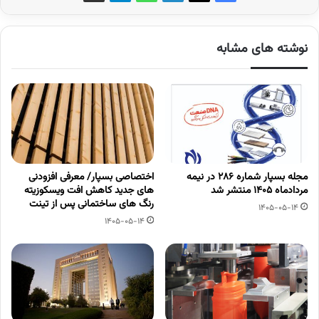
نوشته های مشابه
مجله بسپار شماره 286 در نیمه
اختصاصی بسپار/ معرفی افزودنی
مردادماه 1405 منتشر شد
های جدید کاهش افت ویسکوزیته
رنگ های ساختمانی پس از تینت
1405-05-14
1405-05-14