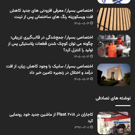
اختصاصی بسپار/ معرفی افزودنی های جدید کاهش
افت ویسکوزیته رنگ های ساختمانی پس از تینت
1405-05-14
اختصاصی بسپار/ جمع‌شدگی در قالب‌گیری تزریقی؛
چگونه می توان کوچک شدن قطعات پلاستیکی پس از
تولید را کنترل کرد؟
1405-05-14
اختصاصی بسپار/ سابیک با وجود کاهش زیان، از افت
درآمد و اختلال در زنجیره تامین خبر داد
1405-05-14
نوشته های تصادفی
کاجاران در Plast 2018 از ماشین جدید خود رونمایی
کرد
1397-03-11