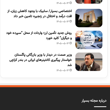
1405-05-14
اختصاصی بسپار/ سابیک با وجود کاهش زیان، از
افت درآمد و اختلال در زنجیره تامین خبر داد
1405-05-14
روش جدید تأمین ارز؛ واردات از محل “سپرده خود
و دیگران” کلید خورد
1405-05-14
وزیر صمت در دیدار با وزیر بازرگانی پاگستان
خواستار پیگیری کانتینرهای ایرانی در بندر کراچی
شد
1405-05-14
درباره مجله بسپار