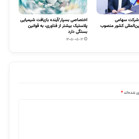
 شرکت سهامی
اختصاصی بسپار/آینده بازیافت شیمیایی
ین‌المللی کشور منصوب
پلاستیک بیشتر از فناوری، به قوانین
بستگی دارد
1405-05-12
ی شده‌اند
*