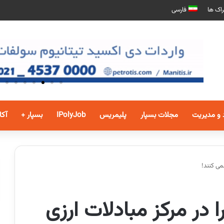
اک ها
فارسی
 و مدیریت
مجلات بسپار
پلیمریس
IPolyJob
بسپار +
آکا
می کنند!
ا در مرکز مبادلات ارزی