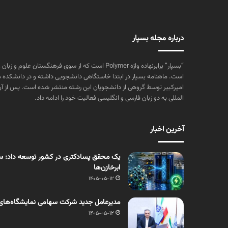
درباره مجله بسپار
“بسپار” برابرنهاده واژه Polymer است که از سوی فرهنگستا
است. ماهنامه بسپار در ابتدا خاستگاهی دانشجویی داشته و در دانشکده 
المللی به دو زبان فارسی و انگلیسی فعالیت خود را ادامه داد.
آخرین اخبار
یک محقق پسادکتری در کشور توسعه داد: سنت
ابرخازن‌ها
1405-05-12
مدیرعامل جدید شرکت سهامی نمایشگاه‌های
1405-05-12