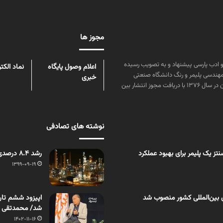
مجوز ها
ن علوم و زبان و ادب پارسی پیشنهاد و به تصویب رسیده
اعلام وصول پایگاه
نماد الکت
مهندسی پلیمر و رنگ دانشگاه صنعتی
خبری
امیرکبیر توسط گروهی از دانشجویان این رشته منتشر شده است. پس از آن در سال ۱۳۷۶ با دریافت مجوز انتشار بین
نوشته های تصادفی
ز یک پلیمر برای بهبود عملکرد
رشد 8.4 درصدی صنایع شیمیایی و پتروشیمی/ تولید افزایش یافت
1399-09-19
 بین‌المللی کشور منصوب شد
اپیزود ششم تار
شد/ محمدتقی غی
1402-11-16