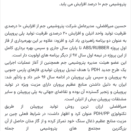
پتروشیمی جم 10 درصد افزایش می یابد
.
حسین میرافضلی، مدیرعامل شرکت پتروشیمی جم از افزایش 10 درصدی
ظرفیت تولید واحد اتیلن و افزایش 20 درصدی ظرفیت تولید پلی پروپیلن
به عنوان دو برنامه راهبردی یاد کرد و افزود: علاوه بر این بهره‌برداری از فاز
اول پروژه
ABS/RUBBER
تا پایان سال جاری و سپس بهره برداری کامل
از این پروژه در نیمه اول سال 97 از دیگر برنامه های اولویت دار است
.
این عضو هیئت مدیره پتروشیمی جم همچنین از آغاز عملیات اجرایی
یک طرح جدید
PDH
با هدف تبدیل پروپان تولیدی فازهای پارس جنوبی
به پروپیلن و سپس پلی پروپیلن در ادامه سال 96 خبر داد و یادآور شد:
ایران به دلیل داشتن منابع عظیم پروپان دارای مزیت ویژه در تولید
پروپیلن و زنجیر گسترده آن بوده و تقاضای جهانی به پلی پروپیلن و سایر
مشتقات پروپیلن بیش از اتیلن است
.
میرافضلی ارزان ترین روش تولید پروپیلن از طریق
تکنولوژی
PDH/PP
عنوان کرد و اظهار داشت: در شرایط فعلی چین بر
مزیت منابع عظیم ذغال سنگ خود تمرکز کرده و از گاز متان حاصل از آن
بزرگترین مجتمع های پتروشیمی از جمله