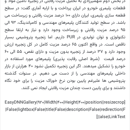
در بخش دوم شهمیرزادی به تحلیل مزیت رقابتی در زنجیره تامین مواد و
قطعات پلیمری خودرو در ایران پرداخت و با ارایه آماری گفت: در سطح
قطعه سازی پلیمری، ایران دارای 100 درصد مزیت رقابتی و زیرساخت می
باشد. در سطح تولید کنندگان پلیمرهای مهندسی و کامپاندینگ، 93 الی
95 درصد مزیت رقابتی و زیرساخت وجود دارد و نیاز به ارتقا سطح
تکنولوژی و توان تولیدی در
PUR
داریم. اما زنجیره پتروشیمی بسیار
ناقص است. در واقع اکنون 65 درصد مزیت کامل در کل زنجیره ارزش
وجود دارد و 37 درصد از زنجیره بدون مزیت و دارای نقص، 55 الی 60
درصد قیمت (شرط اصلی رقابت پذیری) پلیمرهای مورد استفاده در
خودرو را تشکیل میدهند. اگر این زنجیره تکمیل نشود 40 هزارتن از بازار
داخلی پلیمرهای مهندسی را از دست می دهیم. در سنوات گذشته
پتروشیمی ها علیرغم پایین بودن نرخ خوراک مزیت را برای خود نگاه
داشتند و برای پایین دست چندان مزیت رقابتی ایجاد نمی کنند.
[EasyDNNGallery|920|Width|400|Height|400|position||resizecrop
|False|lightbox|False|title|False|description|False|redirection|F
alse|LinkText||]