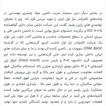
در بخش دیگر دبیر سمینار مزیت تامین مواد پلیمری مهندسی در
واحدهای کامپاندر تراز اول ایران
را مورد بررسی قرار داد. وی با معرفی
توانمدی های رازین پلیمر گفت: این شرکت دانش بنیان دارای گواهینامه
ISO 17025
و برگزیده جشنواره شیخ بهایی است. با داشتن دانش فنی و
نیروی انسانی با سطح تحصیلات مناسب و ماشین آلات خوب می توان
یک شرکت کامپاندر تراز اول داشت. امروز گریدهایی که در گذشته
BASF
،
DSM
، دوپونت و… تامین کننده آن بودند را ما و سایر شرکت های
ایرانی داخلی سازی کرده ایم. حتی گریدهایی را نیز توسعه داده ایم
همچون گرید داشبورد 405 و پارس جدید
(Hard touch)
، انواع پلی
آمیدهای 6 و 66 داخل موتور (پایداری حرارتی بالا، استحکام مکانیکی فوق
العاده، مقاومت شیمیایی و طول عمر بالا) و گرید پلی پروپیلن الیافدار
مخصوص کاربرد در فن و شرود (مقاومت حرارتی فوق العاده، حفظ
خواص مکانیکی در دما زیاد و طول عمر بالا ، پایداری ابعادی در طول
عملکرد). رازین پلیمر نیز در حال حاضر به عنوان بزرگترین تولید کننده
کامپاندهای پلی آمید در ایران سابقه بیش از 8 هزار تن مواد پلی آمید
قطعات خودرویی را دارد و از معدود تولید کنندگان (شاید تنها تولید