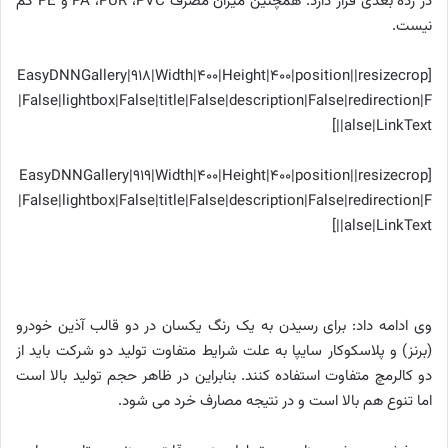
در رده بعدی قرار دارد. همچنین میزان مصرف
PVC
،
PUR
،
PA
و
PE
کم
نیست.
[EasyDNNGallery|918|Width|400|Height|400|position||resizecrop
|False|lightbox|False|title|False|description|False|redirection|F
alse|LinkText||]
[EasyDNNGallery|919|Width|400|Height|400|position||resizecrop
|False|lightbox|False|title|False|description|False|redirection|F
alse|LinkText||]
وی ادامه داد: برای رسیدن به یک رنگ یکسان در دو قالب آذین خودرو
(برنز) و پلاسکوکار سایپا به علت شرایط متفاوت تولید دو شرکت باید از
دو کالرمچ متفاوت استفاده کنند. بنابراین در ظاهر حجم تولید بالا است
اما تنوع هم بالا است و در نتیجه مصارف خرد می شود.