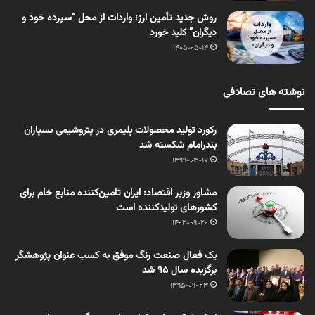
روش جدید تأمین ارز؛ واردات از محل “سپرده خود و
دیگران” کلید خورد
1405-05-14
نوشته های تصادفی
رکورد تولید محصولات پلیمری در پتروشیمی بسپاران
بندرامام شکسته شد
1399-03-17
مشاور وزیر اقتصاد: ایران تامین‌کننده منابع خام برای
کشورهای تولیدکننده است
1402-09-20
یک فعال صنعت رنگ موفق به کسب عنوان پژوهشگر
برگزیده سال ٩٥ شد
1395-09-23