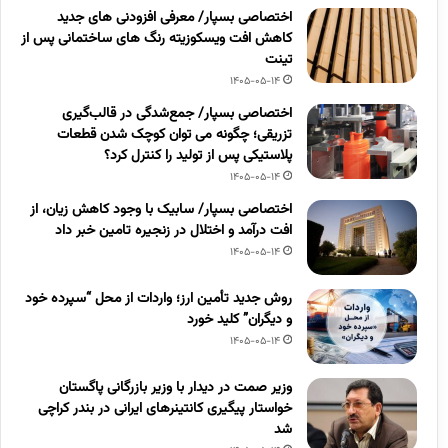
اختصاصی بسپار/ معرفی افزودنی های جدید
کاهش افت ویسکوزیته رنگ های ساختمانی پس از
تینت
1405-05-14
اختصاصی بسپار/ جمع‌شدگی در قالب‌گیری
تزریقی؛ چگونه می توان کوچک شدن قطعات
پلاستیکی پس از تولید را کنترل کرد؟
1405-05-14
اختصاصی بسپار/ سابیک با وجود کاهش زیان، از
افت درآمد و اختلال در زنجیره تامین خبر داد
1405-05-14
روش جدید تأمین ارز؛ واردات از محل “سپرده خود
و دیگران” کلید خورد
1405-05-14
وزیر صمت در دیدار با وزیر بازرگانی پاگستان
خواستار پیگیری کانتینرهای ایرانی در بندر کراچی
شد