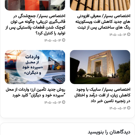
اختصاصی بسپار/ معرفی افزودنی
اختصاصی بسپار/ جمع‌شدگی در
های جدید کاهش افت ویسکوزیته
قالب‌گیری تزریقی؛ چگونه می توان
رنگ های ساختمانی پس از تینت
کوچک شدن قطعات پلاستیکی پس از
تولید را کنترل کرد؟
1405-05-14
1405-05-14
اختصاصی بسپار/ سابیک با وجود
روش جدید تأمین ارز؛ واردات از محل
کاهش زیان، از افت درآمد و اختلال
“سپرده خود و دیگران” کلید خورد
در زنجیره تامین خبر داد
1405-05-14
1405-05-14
دیدگاهتان را بنویسید