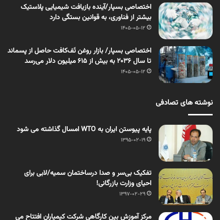
اختصاصی بسپار/آینده بازیافت شیمیایی پلاستیک
بیشتر از فناوری، به قوانین بستگی دارد
1405-05-12
اختصاصی بسپار/ بازار روغن تَف‌کافت حاصل از پسماند
تا سال ۲۰۳۶ به بیش از ۶۱۵ میلیون دلار می‌رسد
1405-05-12
نوشته های تصادفی
پایه پیوستن ایران به WTO امسال گذاشته می شود
1395-02-19
تفکیک بی‌سر و صدا درساختمان سمیه/لابی‌ برای
احیای وزارت بازرگانی!
1397-02-29
مرکز آموزش بین کارگاهی شرکت کیمیاران افتتاح می