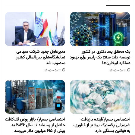
یک محقق پسادکتری در کشور
مدیرعامل جدید شرکت سهامی
توسعه داد: سنتز یک پلیمر برای بهبود
نمایشگاه‌های بین‌المللی کشور
عملکرد ابرخازن‌ها
منصوب شد
1405-05-12
1405-05-12
اختصاصی بسپار/آینده بازیافت
اختصاصی بسپار/ بازار روغن تَف‌کافت
شیمیایی پلاستیک بیشتر از فناوری،
حاصل از پسماند تا سال ۲۰۳۶ به
به قوانین بستگی دارد
بیش از ۶۱۵ میلیون دلار می‌رسد