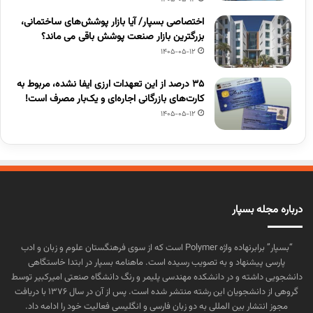
اختصاصی بسپار/ آیا بازار پوشش‌های ساختمانی،
بزرگترین بازار صنعت پوشش باقی می ماند؟
1405-05-12
۳۵ درصد از این تعهدات ارزی ایفا نشده، مربوط به
کارت‌های بازرگانی اجاره‌ای و یک‌بار مصرف است!
1405-05-12
درباره مجله بسپار
“بسپار” برابرنهاده واژه Polymer است که از سوی فرهنگستان علوم و زبان و ادب
پارسی پیشنهاد و به تصویب رسیده است. ماهنامه بسپار در ابتدا خاستگاهی
دانشجویی داشته و در دانشکده مهندسی پلیمر و رنگ دانشگاه صنعتی امیرکبیر توسط
گروهی از دانشجویان این رشته منتشر شده است. پس از آن در سال ۱۳۷۶ با دریافت
مجوز انتشار بین المللی به دو زبان فارسی و انگلیسی فعالیت خود را ادامه داد.