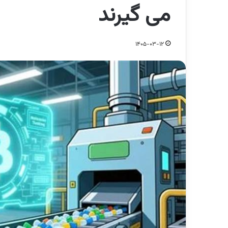
می گیرند
1405-03-12