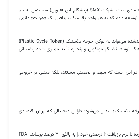
جالب‌ترین بخش این فناوری، تبدیل ضایعات به ارزش اقتصادی است. شرکت SMX (پیشگام این فناوری) سیستمی به نام
امه دیجیتال مواد» (Digital Material Passport) را توسعه داده که به هر واحد پلاستیک بازیافتی یک «هویت» دائمی
بر اساس این سیستم، هر کیلوگرم پلاستیک بازیافتی تأییدشده می‌تواند به توکن چرخه پلاستیک (Plastic Cycle Token)
‌یک توسط نشانگر مولکولی و زنجیره تأیید ممیزی شده پشتیبانی
 در این است که مبهم و تخمینی نیستند، بلکه مبتنی بر خروجی
خه پلاستیک» تبدیل می‌شود؛ دارایی دیجیتالی که ارزش اقتصادی
سنگاپور اولین برنامه دولتی گذرنامه پلاستیک را راه‌اندازی کرده تا نرخ بازیافت ۶ درصدی خود را به بالای ۳۰ درصد برساند.· FDA