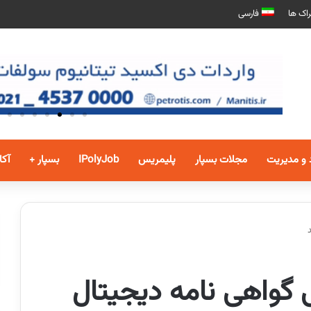
اک ها
فارسی
 و مدیریت
مجلات بسپار
پلیمریس
IPolyJob
بسپار +
آکا
 گواهی نامه دیجیتال