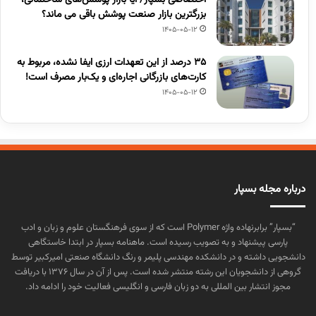
بزرگترین بازار صنعت پوشش باقی می ماند؟
1405-05-12
۳۵ درصد از این تعهدات ارزی ایفا نشده، مربوط به
کارت‌های بازرگانی اجاره‌ای و یک‌بار مصرف است!
1405-05-12
درباره مجله بسپار
“بسپار” برابرنهاده واژه Polymer است که از سوی فرهنگستان علوم و زبان و ادب
پارسی پیشنهاد و به تصویب رسیده است. ماهنامه بسپار در ابتدا خاستگاهی
دانشجویی داشته و در دانشکده مهندسی پلیمر و رنگ دانشگاه صنعتی امیرکبیر توسط
گروهی از دانشجویان این رشته منتشر شده است. پس از آن در سال ۱۳۷۶ با دریافت
مجوز انتشار بین المللی به دو زبان فارسی و انگلیسی فعالیت خود را ادامه داد.