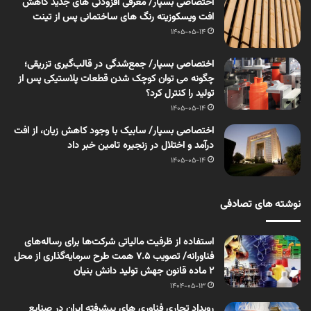
اختصاصی بسپار/ معرفی افزودنی های جدید کاهش
افت ویسکوزیته رنگ های ساختمانی پس از تینت
1405-05-14
اختصاصی بسپار/ جمع‌شدگی در قالب‌گیری تزریقی؛
چگونه می توان کوچک شدن قطعات پلاستیکی پس از
تولید را کنترل کرد؟
1405-05-14
اختصاصی بسپار/ سابیک با وجود کاهش زیان، از افت
درآمد و اختلال در زنجیره تامین خبر داد
1405-05-14
نوشته های تصادفی
استفاده از ظرفیت مالیاتی شرکت‌ها برای رساله‌های
فناورانه/ تصویب ۷.۵ همت طرح سرمایه‌گذاری از محل
۲ ماده قانون جهش تولید دانش بنیان
1404-05-13
رویداد تجاری فناوری های پیشرفته ایران در صنایع