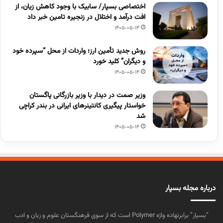
اختصاصی بسپار/ سابیک با وجود کاهش زیان، از
افت درآمد و اختلال در زنجیره تامین خبر داد
1405-05-14
روش جدید تأمین ارز؛ واردات از محل “سپرده خود
و دیگران” کلید خورد
1405-05-14
وزیر صمت در دیدار با وزیر بازرگانی پاگستان
خواستار پیگیری کانتینرهای ایرانی در بندر کراچی
شد
1405-05-14
درباره مجله بسپار
“بسپار” برابرنهاده واژه Polymer است که از سوی فرهنگستان علوم و زبان و ادب