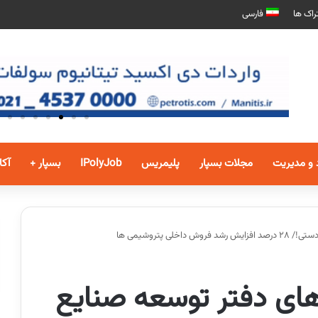
راک ها
فارسی
 و مدیریت
مجلات بسپار
پلیمریس
IPolyJob
بسپار +
آکا
ی پتروشیمی ها
 های دفتر توسعه صنایع