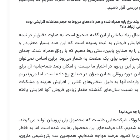
بررسی قرار دهیم.
صولات پتروشیمیایی بورس کالا در مقایسه با ۹۷ و ۹۸ هم با رشد نرخ پایه همراه شده و هم داده‌های مربوط به حجم معاملات افزایشی بوده
ی ارتباط داد؟
احتمال زیاد بخشی از این گفته صحیح است. به عبارت دقیق‌تر در نیمه
۹۹ نسبت به سال ۹۸ به میزان ۲۸ درصد افزایش فروش به ثبت رسیده است که این عدد بسیار معنی‌دار و
را به صنایع پایین‌دستی ربط دهیم که با رونق همراه شدند چندان
ا رشدی به میزان مثلا ۵ درصد رشدی بسیار خوب برای یک صنعت به شمار می‌رود. براین اساس نمی‌توان
 بر این رونق، در اختیار ما نیست و امکان رصد همه‌جانبه آن برای
ن دوره رونقی به این میزان در صنایع رخ داده است. اما می‌پذیریم
برخی از محصولات (نظیر ABS, PP, PET, PVC)که واردات آنها به دلیل سختی‌های ناشی از افزایش هزینه و مشکلات
، به نسبت سال‌های گذشته مقدار زیادی فروش آنها افزایش یافته
چه می‌دانید؟
‌) خوراک شرکت‌هایی دانست که محصول پلی پروپیلن تولید می‌کردند.
ا کمبود مواجه شدیم. کف عرضه‌های این محصول رعایت شده است اما به خاطر
ون با کمبود عرضه مواجه شده‌ایم. همچنین سه پتروشیمی مارون،