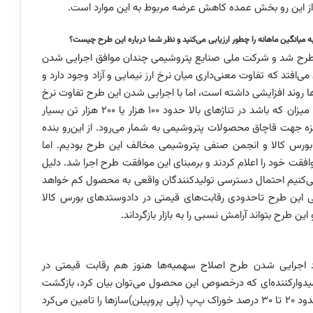
. از این رو بخش عمده کاهش عرضه مربوط به این موارد است.
یانگین ماهانه را چطور ارزیابی می‌کنید و نظر شما درباره این طرح چیست؟
طرح شد و شرکت ملی صنایع پتروشیمی چندان موافق اجرایی شدن
 می‌افتد که تفاوت معنی‌داری میان نرخ ارز نیمایی و آزاد وجود دارد و
ا روند افزایشی داشته است، اما با اجرایی شدن این طرح تفاوت نرخ
ارز نیمایی و آزاد نیز افزایش پیدا می‌کند. این تفاوت به هر میزان که باشد در تناژهای بالا حدود ۱۰۰ هزار یا ۲۰۰ هزار تن بسیار
زه جهت قاچاق محصولات پتروشیمی به شمار می‌رود. از این‌رو بنده
ورس کالا و انجمن صنفی پتروشیمی مخالف این طرح بودیم. اما
قت خود را اعلام کردند و برمبنای این موافقت طرح اجرا شد. دلیل
نی می‌کنیم احتمال دسترسی تولیدکنندگان واقعی به محصول کم خواهد
ایی این طرح تاحدودی رقابت‌های قیمتی در دادوستدهای بورس کالا
ن طرح بتواند آرامش نسبی را به بازار بازگرداند.
د اجرایی شدن طرح اصلاح سهمیه‌ها هنوز هم رقابت قیمتی در
یدوارکننده‌ای که درخصوص این محصول می‌توان بیان کرد، بازگشت
پالایشگاه شازند به خطوط تولید است. این پالایشگاه که حدود ۲۰ تا ۳۰ درصد خوراک پ‌پ (‌پلی پروپیلن‌)‌سازها را تامین می‌کرد