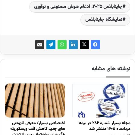
چاینا‌پلاس ۲۰۲۵: ادغام هوش مصنوعی و نوآوری
نمایشگاه چاینا­پلاس
نوشته های مشابه
مجله بسپار شماره 286 در نیمه
اختصاصی بسپار/ معرفی افزودنی
مردادماه 1405 منتشر شد
های جدید کاهش افت ویسکوزیته
رنگ های ساختمانی پس از تینت