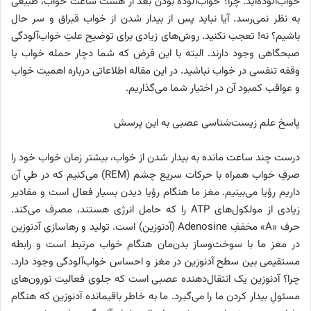
خواب‌آلوده‌اید. چرا؟ خواب‌آلوده بودن بعد از هشت ساعت خواب، طبیعی
به‌ نظر نمی‌رسد. آیا نباید پس از بیدار شدن از خواب قبراق و سر حال
باشیم؟ نه! تعجب نکنید. روش‌های زیادی برای توضیح علتِ خواب‌آلودگی
صبحگاهی وجود دارند. البته با این فرض که شما دچار حمله‌ خواب یا
وقفه‌ تنفسی در خواب نباشید. در این مقاله اطلاعاتی درباره‌ اهمیت خواب
و عواقب کمبود آن در اختیار شما می‌گذاریم.
پاسخ علم زیست‌شناسی عصبی به این پرسش
درست چند ساعت مانده به بیدار شدن از خواب، بیشتر زمان خواب‌ خود را
صرفِ خواب همراه با حرکات سریع چشم (REM) می‌کنیم که در طیِ آن
داریم رؤیا می‌بینیم. مغز ما هنگام رؤیا دیدن بسیار فعال است و مقادیر
زیادی از مولکول‌های ATP را که حامل انرژی هستند، مصرف می‌کند.
حرف «A» مخففِ Adenosine (آدنوزین) است. تولید و رهاسازی آدنوزین
در مغز ما با سوخت‌وساز بدن‌مان هنگام خواب مرتبط است و رابطه‌
مستقیمی بین سطح آدنوزین در مغز و احساس خواب‌آلودگی وجود دارد.
چرا؟ آدنوزین یک انتقال‌دهنده‌ عصبی است که جلوی فعالیت نورون‌های
مسئولِ بیدار کردن ما را می‌گیرد. ما به‌‌ خاطر باقیمانده‌ آدنوزین که هنگام