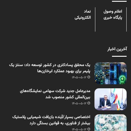
اعلام وصول
نماد
پایگاه خبری
الکترونیکی
آخرین اخبار
یک محقق پسادکتری در کشور توسعه داد: سنتز یک
پلیمر برای بهبود عملکرد ابرخازن‌ها
1405-05-12
مدیرعامل جدید شرکت سهامی نمایشگاه‌های
بین‌المللی کشور منصوب شد
1405-05-12
اختصاصی بسپار/آینده بازیافت شیمیایی پلاستیک
بیشتر از فناوری، به قوانین بستگی دارد
1405-05-12