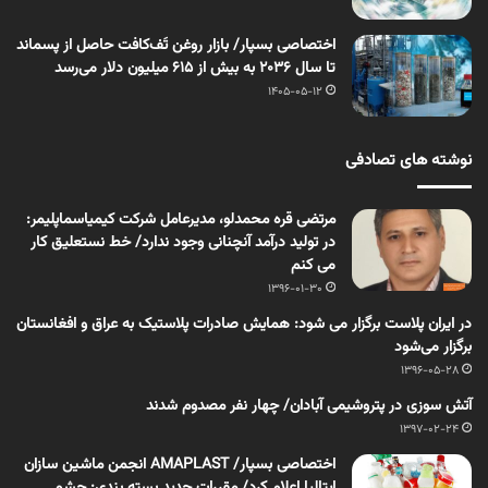
اختصاصی بسپار/ بازار روغن تَف‌کافت حاصل از پسماند
تا سال ۲۰۳۶ به بیش از ۶۱۵ میلیون دلار می‌رسد
1405-05-12
نوشته های تصادفی
مرتضی قره­ محمدلو، مدیرعامل شرکت کیمیا­سما­پلیمر:
در تولید درآمد آنچنانی وجود ندارد/ خط نستعلیق کار
می کنم
1396-01-30
در ایران پلاست برگزار می شود: همایش صادرات پلاستیک به عراق و افغانستان
برگزار می‌شود
1396-05-28
آتش سوزی در پتروشیمی آبادان/ چهار نفر مصدوم شدند
1397-02-24
اختصاصی بسپار/ AMAPLAST انجمن ماشین سازان
ایتالیا اعلام کرد/ مقررات جدید بسته بندی: چشم