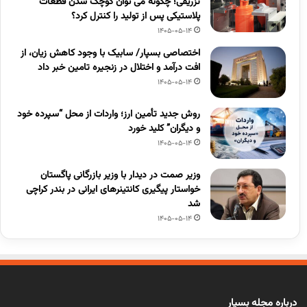
تزریقی؛ چگونه می توان کوچک شدن قطعات
پلاستیکی پس از تولید را کنترل کرد؟
1405-05-14
اختصاصی بسپار/ سابیک با وجود کاهش زیان، از
افت درآمد و اختلال در زنجیره تامین خبر داد
1405-05-14
روش جدید تأمین ارز؛ واردات از محل “سپرده خود
و دیگران” کلید خورد
1405-05-14
وزیر صمت در دیدار با وزیر بازرگانی پاگستان
خواستار پیگیری کانتینرهای ایرانی در بندر کراچی
شد
1405-05-14
درباره مجله بسپار