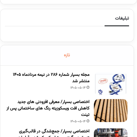
تبلیغات
تازه
مجله بسپار شماره 286 در نیمه مردادماه 1405
منتشر شد
1405-05-14
اختصاصی بسپار/ معرفی افزودنی های جدید
کاهش افت ویسکوزیته رنگ های ساختمانی پس از
تینت
1405-05-14
اختصاصی بسپار/ جمع‌شدگی در قالب‌گیری