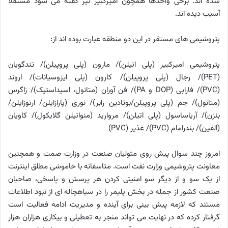
شده اند. برخی واحدها همچون امیرکبیر نیز گفته می شود مستقلا
آسیب دیده اند.
پتروشیمی های مستقر در این دو منطقه عبارت بوده اند از:
پتروشیمی امیرکبیر (پلی اتیلن)/ مارون (پلی پروپیلن)/ تندگویان
(PET)/ رجال (پلی پروپیلن)/ کارون (پلی ایزوسیانات)/ اروند
(PVC)/ فارابی (DOP و PA)/ فن آوران (متانول، اسیداستیک)/ زاگرس
(متانول)/ جم (پلی پروپیلن/بوتادین رابر)/ نوری (پارازایلن/ ارتوزایلن/
بنزن)/ آریاساسول (پلی اتیلن)/ مروارید (منواتیلن گلایکول)/ کاویان
(الفین)/ بندرامام (PVC)/ غذیر (PVC)
امروز چند سوال پیش روی متولیان صنعت در وزارت صمت و همچنین
معاونت پتروشیمی وزارت نفت است. متاسفانه با خاموشی مطلق اینترنت
از یک سو و از دیگر سو امنیتی کردن هر پرسش و پاسخی، صاحبان
صنعت کشور از جمله در بخش پلیمر را در سیاهچاله ای از نبود اطلاعات
مستند که لازمه پیش بینی برای آینده و مدیریت ادامه فعالیت است
گرفتار کرده که در نهایت می تواند منجر به تعطیلی و بیکاری هزاران هزار