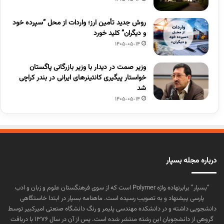
روش جدید تأمین ارز؛ واردات از محل “سپرده خود
و دیگران” کلید خورد
1405-05-14
وزیر صمت در دیدار با وزیر بازرگانی پاگستان
خواستار پیگیری کانتینرهای ایرانی در بندر کراچی
شد
1405-05-14
درباره مجله بسپار
“بسپار” برابرنهاده واژه Polymer است که از سوی فرهنگستان علوم و زبان و ادب
پارسی پیشنهاد و به تصویب رسیده است. ماهنامه بسپار در ابتدا خاستگاهی
دانشجویی داشته و در دانشکده مهندسی پلیمر و رنگ دانشگاه صنعتی امیرکبیر توسط
گروهی از دانشجویان این رشته منتشر شده است. پس از آن در سال ۱۳۷۶ با دریافت