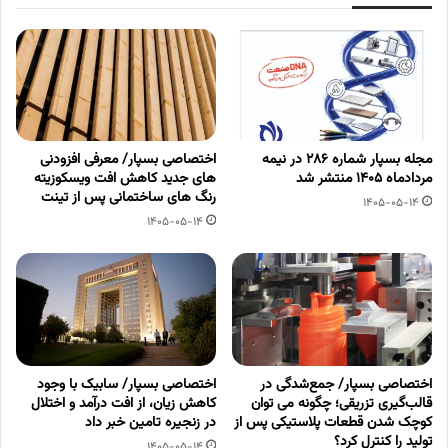
مجله بسپار شماره 286 در نیمه
اختصاصی بسپار/ معرفی افزودنی
مردادماه 1405 منتشر شد
های جدید کاهش افت ویسکوزیته
رنگ های ساختمانی پس از تینت
1405-05-14
1405-05-14
اختصاصی بسپار/ جمع‌شدگی در
اختصاصی بسپار/ سابیک با وجود
قالب‌گیری تزریقی؛ چگونه می توان
کاهش زیان، از افت درآمد و اختلال
کوچک شدن قطعات پلاستیکی پس از
در زنجیره تامین خبر داد
تولید را کنترل کرد؟
1405-05-14