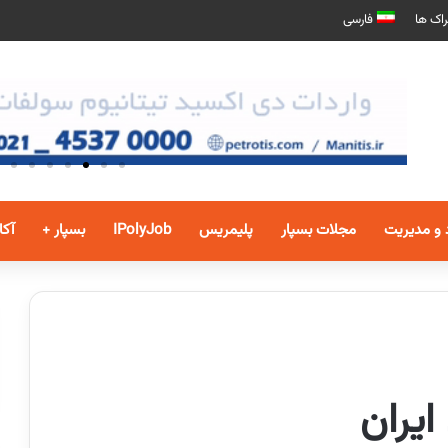
اک ها
فارسی
 و مدیریت
مجلات بسپار
پلیمریس
IPolyJob
بسپار +
آکا
ایران