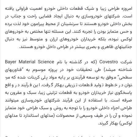
امروزه طراحی زیبا و شیک قطعات داخلی خودرو اهمیت فراوانی یافته
است. شرکت­های خودروسازی به دنبال ایجاد فضایی راحت و جذاب در
بخش داخلی خودرو هستند تا سرنشینان از محیط پیرامون خود لذت برده
و حس متمایز بودن را تجربه کنند. این مسئله تنها مختص به خودروهای
لوکس نبوده، بلکه خریداران خودروهای ارزان و متوسط نیز به دنبال
جذابیت­های ظاهری و بصری بیشتر در طراحی داخل خودرو هستند.
شرکت
Covestro
(که در گذشته با نام
Bayer Material Science
شناخته می­شد) طی تحقیقات خود در پروژه موسوم به “فناوری­های
سطحی” موفق به توسعه فرآیندی بر پایه مواد پلی­ کربنات شده که می­
توان در خطوط تولید قطعات تزریقی به­کار گرفت. این فرآیند در واقع
پاسخگوی نیاز خریداران خودرو به قطعات تزئینی زیبا، سبک و مقرون به
صرفه است. با استفاده از این فرآیند شرکت­های خودروسازی می­توانند
طراحی اجزاء داخلی خودرو را با توجه به روش و سبک طراحی خود متمایز
نموده و آن را در طیف وسیعی از محصولات (مدل­های استاندارد تا مدل­های
لوکس) به­کار گیرند.