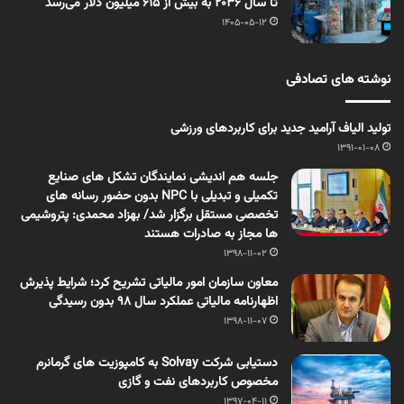
تا سال ۲۰۳۶ به بیش از ۶۱۵ میلیون دلار می‌رسد
1405-05-12
نوشته های تصادفی
تولید الیاف آرامید جدید برای کاربردهای ورزشی
1391-01-08
جلسه هم اندیشی نمایندگان تشکل های صنایع
تکمیلی و تبدیلی با NPC بدون حضور رسانه های
تخصصی مستقل برگزار شد/ بهزاد محمدی: پتروشیمی
ها مجاز به صادرات هستند
1398-11-02
معاون سازمان امور مالیاتی تشریح کرد؛ شرایط پذیرش
اظهارنامه مالیاتی عملکرد سال ۹۸ بدون رسیدگی
1398-11-07
دستیابی شرکت Solvay به کامپوزیت های گرمانرم
مخصوص کاربردهای نفت و گازی
1397-04-11