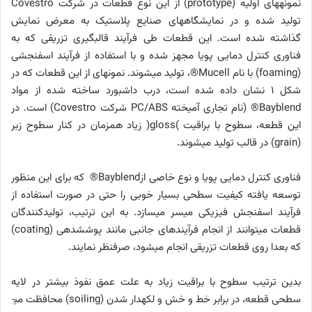
نمونه­های اولیه (
prototype
) از این نوع قطعات در شرکت
Covestro
تولید شده و در نمایشگاه­های صنایع پلاستیک به معرض نمایش
گذاشته شده است. این قطعات طی فرآیند قالب­گیری تزریقی که به
فناوری کنترل دمایی پویا مجهز شده و با استفاده از فرآیند اسفنجشی
(
foaming
) با نام
Mucell
®
، تولید می­شوند. نمونه­ای از این قطعات که در
شکل 1 نشان داده شده است، درب داشبورد ساخته شده از مواد
Bayblend
®
(نام تجاری آمیخته
PC/ABS
شرکت
Covestro
) است. در
این قطعه، سطوح با براقیت
(
gloss
)
زیاد هم­زمان در کنار سطوح زبر
(
grain
) در قالب تولید می­شوند.
فناوری کنترل دمایی پویا و نوع خاصی از
Bayblend
®
که برای این منظور
توسعه یافته کیفیت سطحی بسیار خوبی را حتی در صورت استفاده از
فرآیند اسفنجش فیزیکی میسر می­سازد. به این ترتیب، تولیدکنندگان
قطعات می­توانند از انجام فرآیندهای جانبی مانند پوشش­دهی (
coating
)
که بعدا روی قطعات تزریقی انجام می­شود، صرف­نظر نمایند.
بدین ترتیب سطوح با براقیت زیاد به علت عمق نفوذ بیشتر در لایه
سطحی قطعه، در برابر خط و خش و لکه­دار شدن (
soiling
) محافظت می­