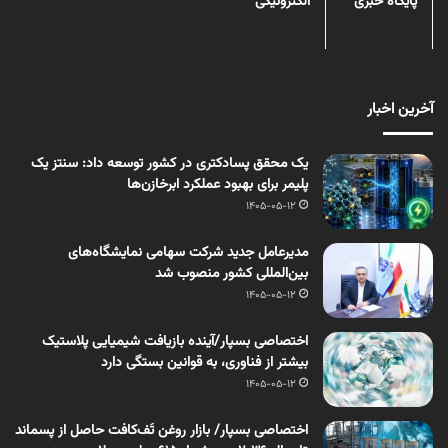
پایگاه خبری
الکترونیکی
آخرین اخبار
یک محقق پسادکتری در کشور توسعه داد: سنتز یک
پلیمر برای بهبود عملکرد ابرخازن‌ها
1405-05-12
مدیرعامل جدید شرکت سهامی نمایشگاه‌های
بین‌المللی کشور منصوب شد
1405-05-12
اختصاصی بسپار/آینده بازیافت شیمیایی پلاستیک
بیشتر از فناوری، به قوانین بستگی دارد
1405-05-12
اختصاصی بسپار/ بازار روغن تَف‌کافت حاصل از پسماند