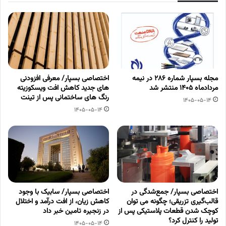
مجله بسپار شماره 286 در نیمه
اختصاصی بسپار/ معرفی افزودنی
مردادماه 1405 منتشر شد
های جدید کاهش افت ویسکوزیته
رنگ های ساختمانی پس از تینت
1405-05-14
1405-05-14
اختصاصی بسپار/ جمع‌شدگی در
اختصاصی بسپار/ سابیک با وجود
قالب‌گیری تزریقی؛ چگونه می توان
کاهش زیان، از افت درآمد و اختلال
کوچک شدن قطعات پلاستیکی پس از
در زنجیره تامین خبر داد
تولید را کنترل کرد؟
1405-05-14