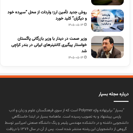
روش جدید تأمین ارز؛ واردات از محل “سپرده خود
و دیگران” کلید خورد
1405-05-14
وزیر صمت در دیدار با وزیر بازرگانی پاگستان
خواستار پیگیری کانتینرهای ایرانی در بندر کراچی
شد
1405-05-14
درباره مجله بسپار
“بسپار” برابرنهاده واژه Polymer است که از سوی فرهنگستان علوم و زبان و ادب
پارسی پیشنهاد و به تصویب رسیده است. ماهنامه بسپار در ابتدا خاستگاهی
دانشجویی داشته و در دانشکده مهندسی پلیمر و رنگ دانشگاه صنعتی امیرکبیر توسط
گروهی از دانشجویان این رشته منتشر شده است. پس از آن در سال ۱۳۷۶ با دریافت