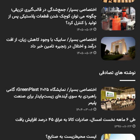
اختصاصی بسپار/ جمع‌شدگی در قالب‌گیری تزریقی؛
چگونه می توان کوچک شدن قطعات پلاستیکی پس از
تولید را کنترل کرد؟
1405-05-14
اختصاصی بسپار/ سابیک با وجود کاهش زیان، از افت
درآمد و اختلال در زنجیره تامین خبر داد
1405-05-14
نوشته های تصادفی
اختصاصی بسپار/ نمایشگاه GreenPlast 2025؛ گامی
راهبردی به سوی آینده‌ای زیست‌پایدار برای صنعت
پلیمر
1404-03-06
طی 6 ماهه نخست امسال، صادرات کالا به عراق 45 درصد افزایش یافت
1397-07-23
ایست محیط‌زیست به صنایع؟