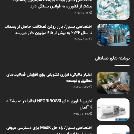
اختصاصی بسپار/آینده بازیافت شیمیایی پلاستیک
بیشتر از فناوری، به قوانین بستگی دارد
1405-05-12
اختصاصی بسپار/ بازار روغن تَف‌کافت حاصل از پسماند
تا سال ۲۰۳۶ به بیش از ۶۱۵ میلیون دلار می‌رسد
1405-05-12
نوشته های تصادفی
اعتبار مالیاتی؛ ابزاری تشویقی برای افزایش فعالیت‌های
تحقیق و توسعه
1404-02-27
آخرین فناوری های NEGRIBOSSI ایتالیا در نمایشگاه
K آلمان
1395-07-25
اختصاصی بسپار/ راه حل MedK برای دسترسی عروقی