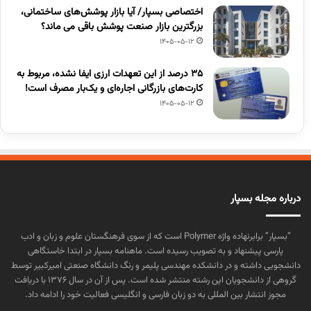
اختصاصی بسپار/ آیا بازار پوشش‌های ساختمانی،
بزرگترین بازار صنعت پوشش باقی می ماند؟
1405-05-12
۳۵ درصد از این تعهدات ارزی ایفا نشده، مربوط به
کارت‌های بازرگانی اجاره‌ای و یک‌بار مصرف است!
1405-05-12
درباره مجله بسپار
“بسپار” برابرنهاده واژه Polymer است که از سوی فرهنگستان علوم و زبان و ادب
پارسی پیشنهاد و به تصویب رسیده است. ماهنامه بسپار در ابتدا خاستگاهی
دانشجویی داشته و در دانشکده مهندسی پلیمر و رنگ دانشگاه صنعتی امیرکبیر توسط
گروهی از دانشجویان این رشته منتشر شده است. پس از آن در سال ۱۳۷۶ با دریافت
مجوز انتشار بین المللی به دو زبان فارسی و انگلیسی فعالیت خود را ادامه داد.