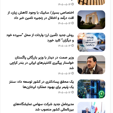
1405-05-14
اختصاصی بسپار/ سابیک با وجود کاهش زیان، از
افت درآمد و اختلال در زنجیره تامین خبر داد
1405-05-14
روش جدید تأمین ارز؛ واردات از محل “سپرده خود
و دیگران” کلید خورد
1405-05-14
وزیر صمت در دیدار با وزیر بازرگانی پاگستان
خواستار پیگیری کانتینرهای ایرانی در بندر کراچی
شد
1405-05-14
یک محقق پسادکتری در کشور توسعه داد: سنتز
یک پلیمر برای بهبود عملکرد ابرخازن‌ها
1405-05-12
مدیرعامل جدید شرکت سهامی نمایشگاه‌های
بین‌المللی کشور منصوب شد