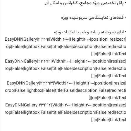
• پانل تخصصی ویژه مجامع، کنفرانس و امثال آن
• فضاهای نمایشگاهی سرپوشیده ویژه
• اتاق دبیرخانه، رسانه و خبر با امکانات ویژه
[EasyDNNGallery|23491|Width|400|Height|400|position||resizecr
op|False|lightbox|False|title|False|description|False|redirectio
n|False|LinkText||]
[EasyDNNGallery|23492|Width|400|Height|400|position||resizec
rop|False|lightbox|False|title|False|description|False|redirectio
n|False|LinkText||]
[EasyDNNGallery|23493|Width|400|Height|400|position||resize
crop|False|lightbox|False|title|False|description|False|redirecti
on|False|LinkText||]
[EasyDNNGallery|23494|Width|200|Height|200|position||resizec
rop|False|lightbox|False|title|False|description|False|redirectio
n|False|LinkText||]