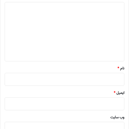
د
ی
د
گ
ا
ه
*
نام
*
ایمیل
*
وب‌ سایت