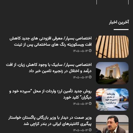
آخرین اخبار
اختصاصی بسپار/ معرفی افزودنی های جدید کاهش
افت ویسکوزیته رنگ های ساختمانی پس از تینت
1405-05-14
اختصاصی بسپار/ سابیک با وجود کاهش زیان، از افت
درآمد و اختلال در زنجیره تامین خبر داد
1405-05-14
روش جدید تأمین ارز؛ واردات از محل “سپرده خود و
دیگران” کلید خورد
1405-05-14
وزیر صمت در دیدار با وزیر بازرگانی پاگستان خواستار
پیگیری کانتینرهای ایرانی در بندر کراچی شد
1405-05-14