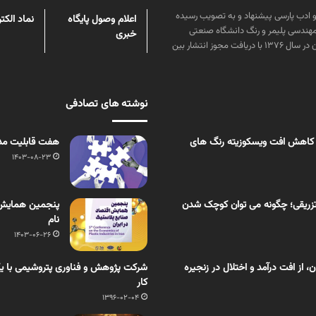
ن علوم و زبان و ادب پارسی پیشنهاد و به تصویب رسیده
اعلام وصول پایگاه
نماد الکت
مهندسی پلیمر و رنگ دانشگاه صنعتی
خبری
امیرکبیر توسط گروهی از دانشجویان این رشته منتشر شده است. پس از آن در سال ۱۳۷۶ با دریافت مجوز انتشار بین
نوشته های تصادفی
 کاهش افت ویسکوزیته رنگ های
هفت قابلیت مد
1403-08-23
زریقی؛ چگونه می توان کوچک شدن
پنجمین همایش م
نام
1403-06-26
از افت درآمد و اختلال در زنجیره
شرکت پژوهش و فناوری پتروشیمی با یک
کار
1396-02-04