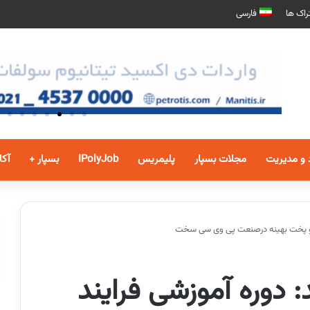
راک ها
فارسی
 و مدیریت
مجلات بسپار
پلیمریس
IPolyJob
بسپار +
آکا
لاط و پخت بهینه درصنعت پی وی سی سخت
د: دوره آموزشی فرایند