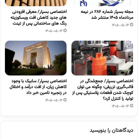
مجله بسپار شماره 286 در نیمه
اختصاصی بسپار/ معرفی افزودنی
مردادماه 1405 منتشر شد
های جدید کاهش افت ویسکوزیته
رنگ های ساختمانی پس از تینت
1405-05-14
1405-05-14
اختصاصی بسپار/ جمع‌شدگی در
اختصاصی بسپار/ سابیک با وجود
قالب‌گیری تزریقی؛ چگونه می توان
کاهش زیان، از افت درآمد و اختلال
کوچک شدن قطعات پلاستیکی پس از
در زنجیره تامین خبر داد
تولید را کنترل کرد؟
1405-05-14
1405-05-14
دیدگاهتان را بنویسید