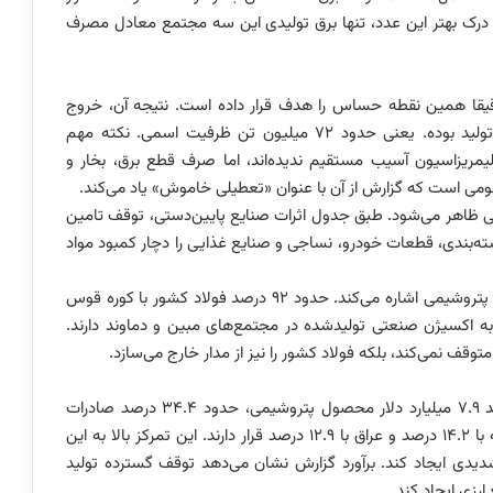
رک بهتر این عدد، تنها برق تولیدی این سه مجتمع معادل مصرف
 اتاق تهران نشان می‌دهد حملات فروردین ۱۴۰۵ دقیقا همین نقطه حساس را هدف قرار داده است. نتیجه آن، خروج
حدود ۷۰ تا ۷۵ درصد ظرفیت پتروشیمی کشور از مدار تولید بوده. یعنی حدود ۷۲ میلیون تن ظرفیت اسمی. نکته مهم
یمریزاسیون آسیب مستقیم ندیده‌اند، اما صرف قطع برق، بخار و
ی است که گزارش از آن با عنوان «تعطیلی خاموش» یاد می‌کند.
ستی ظاهر می‌شود. طبق جدول اثرات صنایع پایین‌دستی، توقف تامین
PE و PET مستقیما صنایع بسته‌بندی، قطعات خودرو، نساجی و صنایع غذایی را دچار کمبود مواد
گزارش همچنین به وابستگی عجیب صنعت فولاد ایران به پتروشیمی اشاره می‌کند. حدود ۹۲ درصد فولاد کشور با کوره قوس
به اکسیژن صنعتی تولیدشده در مجتمع‌های مبین و دماوند دارند.
متوقف نمی‌کند، بلکه فولاد کشور را نیز از مدار خارج می‌سازد.
در بخش صادرات نیز آمارها هشداردهنده‌اند. چین با خرید ۷.۹ میلیارد دلار محصول پتروشیمی، حدود ۳۴.۴ درصد صادرات
ایران را در اختیار دارد. پس از آن امارات با ۱۶.۶ درصد، ترکیه با ۱۴.۲ درصد و عراق با ۱۲.۹ درصد قرار دارند. این تمرکز بالا به این
یدی ایجاد کند. برآورد گزارش نشان می‌دهد توقف گسترده تولید