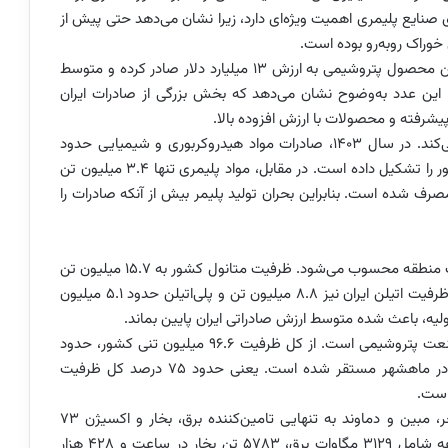
صنایع پلیمری اهمیت ویژه‌ای دارد، زیرا نشان می‌دهد حتی پیش از
 خوراک روبه‌رو بوده است.
طبق این گزارش، ایران در سال ۱۴۰۳ حدود ۲۹.۲ میلیون تن محصول پتروشیمی به ارزش ۱۳ میلیارد دلار صادر کرده و متوسط
صول تنها ۴۴۵ دلار بوده است. این عدد به‌وضوح نشان می‌دهد که بخش بزرگی از صادرات ایران
یشرفته و محصولات با ارزش افزوده بالا.
آمار سبد فروش محصولات نیز همین موضوع را تایید می‌کند. در سال ۱۴۰۳، صادرات مواد هیدروکربوری و شیمیایی حدود
۲۰.۷ میلیون تن بوده که ۷۱ درصد صادرات پتروشیمی کشور را تشکیل داده است. در مقابل، مواد پلیمری تنها ۳.۴ میلیون تن
مر در بازار داخل مصرف شده است. بنابراین بحران تولید پلیمر بیش از آنکه صادرات را
در بخش پلیمرهای پایه، ایران همچنان یکی از بازیگران بزرگ منطقه محسوب می‌شود. ظرفیت متانول کشور به ۱۵.۷ میلیون تن
در سال رسیده که تقریبا دو برابر عربستان سعودی است. ظرفیت اتیلن ایران نیز ۸.۸ میلیون تن و پلی‌اتیلن حدود ۵.۱ میلیون
ولیه، باعث شده متوسط ارزش صادراتی ایران پایین بماند.
یکی از مهم‌ترین نکات گزارش، تمرکز شدید جغرافیایی صنعت پتروشیمی است. از کل ظرفیت ۹۶.۶ میلیون تنی کشور، حدود
۴۶.۶ میلیون تن در عسلویه/ کنگان و ۲۵.۸ میلیون تن در ماهشهر مستقر شده است. یعنی حدود ۷۵ درصد کل ظرفیت
است.
اما مسئله مهم‌تر، تمرکز یوتیلیتی‌هاست. سه مجتمع فجر، مبین و دماوند به تنهایی تامین‌کننده برق، بخار و اکسیژن ۷۳
مجتمع پتروشیمی کشور هستند. ظرفیت این سه مجموعه شامل ۳۱۲۹ مگاوات برق، ۵۷۸۳ تن بخار در ساعت و ۴۲۸ هزار