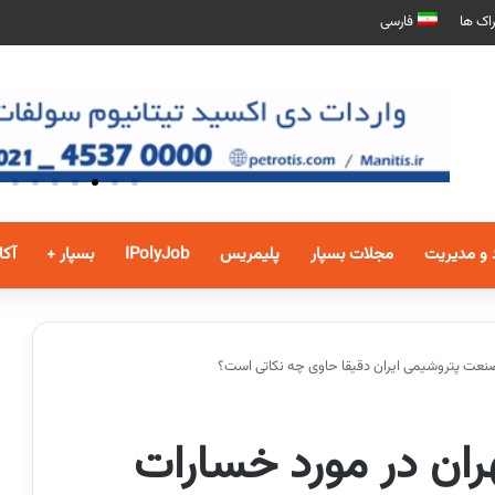
اک ها
فارسی
 و مدیریت
مجلات بسپار
پلیمریس
IPolyJob
بسپار +
آکا
ه صنعت پتروشیمی ایران دقیقا حاوی چه نکاتی است؟
هران در مورد خسارات