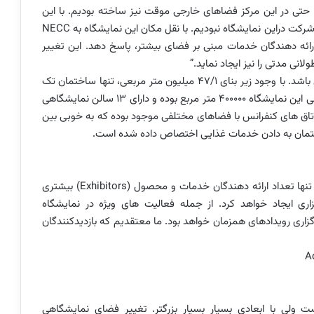
ا حتی در این مرکز فضاهای خارجی موقت نیز ساخته بودیم. با این
ت دراین نمایشگاه نبودیم. با نقل مکان این نمایشگاه به
NECC
ارائه دهندگان خدمات مبنی بر فضای بیشتر، پاسخ دهد. این تغییر
ی مدتی را نیز ایجاد نماید.”
همانند یک گل با چهار گل برگ می باشد. با وجود زیر بنای 47/1 میلیون متر مربعی، تنها ساختمان تک
واحد با این ابعاد در کل دنیا محسوب می شود. فضای داخلی این نمایشگاه 400000 متر مربع بوده و دارای 13 سالن نمایشگاهی
ضا اتاق های کنفرانس با فضاهای مختلفی موجود بوده که به خوبی بین
تمان به دادن خدمات غذایی اختصاص داده شده است.
تنها تعداد ارائه دهندگان خدمات و محصول (
Exhibitors
) بیشتری
اری ایجاد خواهد کرد. از جمله فعالیت های ویژه در نمایشگاه
زاری رویدادهای همزمان خواهد بود. ما معتقدیم که بازدیدکنندگان
A
لی با ابعادی بسیار بسیار بزرگتر. تغییر فضای نمایشگاهی