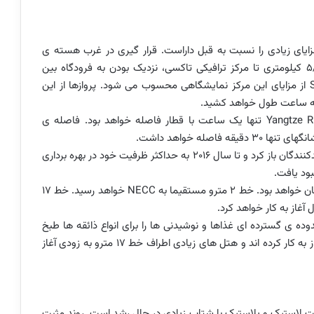
ایای زیادی را نسبت به قبل داراست. قرار گیری در غرب هسته ی
، داشتن یک فاصله ی خطی 5/1 کیلومتری تا مرکز ترافیکی تاکسی، نزدیک بودن به فرودگاه بین
از مزایای این مرکز نمایشگاهی محسوب می شود. پروازها از این
 سه ساعت طول خواهد کشید.
Yangtze R
تنها یک ساعت با قطار فاصله خواهد بود. فاصله ی
اصله خواهد داشت.
درب های خود را در سال 2015 به روی بازدیدکنندگان باز کرد و تا سال 2016 به حداکثر ظرفیت خود در بهره برداری
بود یافت.
 خط 2 مترو مستقیما به
NECC
خواهد رسید. خط 17
آغاز به کار خواهد کرد.
وده ی گسترده ای غذاها و نوشیدنی ها را برای انواع ذائقه ها طبخ
اکنون آغاز به کار کرده اند و هتل های زیادی اطراف خط 17 مترو به زودی آغاز
عت لاستیک و پلاستیک با شتاب زیادی در حال رشد است. روند مثبت