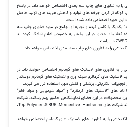
را به فناوری های چاپ سه بعدی اختصاص خواهد داد. در پاسخ
ی، کوتاه تر کردن چرخه های تولید و کاهش هزینه های تولید حاصل
وجود این بخش و ایجاد رویداد “همایش سوم صنعت 0/4” یکدیگر را کامل کرده و تجربه ای جامع در مورد فناوری چاپ سه
ه فعلا برای حضور در این بخش به خصوص اعلام آمادگی کرده اند
ZWSO
می باشند.
بخشی را به فناوری های چاپ سه بعدی اختصاص خواهد داد
را به فناوری های لاستیک های گرمانرم اختصاص خواهد داد. در
ولید لاستیک های گرمانرم سبک وزن و لاستیک های گرمانرم دوستدار
جهیزات الکتریکی، پزشکی و کفش مورد استفاده قرار می گیرند.
 نام های “لاستیک های گرمانرم” و “مواد شیمیایی و مواد خام”
است حداقل 70 تامین کننده ی این محصولات در این فضای نمایشگاهی حضور بهم رسانند. شرکت
 اند شرکت های
Huntsman
،
Momentive
،
SIBUR
،
Top Polymer
،
C
بخشی را به فناوری های لاستیک های گرمانرم اختصاص خواهد