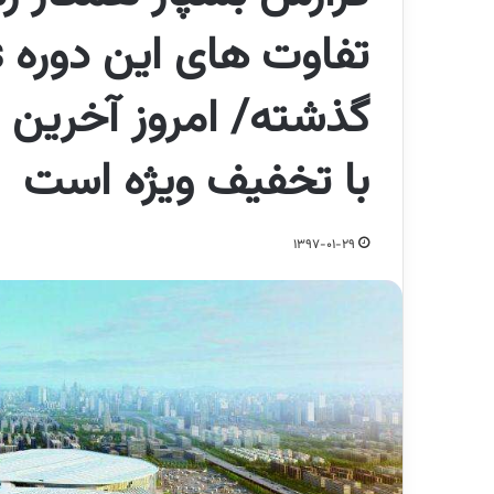
گذشته/ امروز آخرین ر
با تخفیف ویژه است
1397-01-29