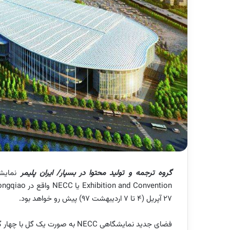
گروه ترجمه و تولید محتوا در بسپار/ ایران پلیمر
نمایش
Exhibition and Convention
یا
NECC
واقع در
ongqiao
27 آپریل (4 تا 7 اردیبهشت 97) پیش رو خواهد بود.
فضای جدید نمایشگاهی
NECC
به صورت یک گل با چهار 