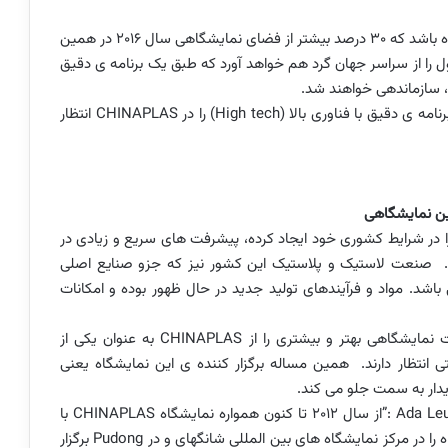
انتظار می رود فضای نمایشگاهی به 320000 متر مربع رسیده باشد که 30 درصد بیشتر از فضای نمایشگاهی سال 2016 در همین
4000 ارائه دهنده ی محصول را از سراسر جهان گرد هم خواهد آورد که طبق یک برنامه ی دقیق
سازماندهی خواهند شد.
امه ی دقیق با فناوری بالا (
High tech
) را در
CHINAPLAS
انتظار
ن نمایشگاهی
در شرایط کشوری خود ایجاد کرده، پیشرفت های سریع و زیادی در
. صنعت لاستیک و پلاستیک این کشور نیز که جزو صنایع اصلی
د. مواد و فرآیندهای تولید جدید در حال ظهور بوده و امکانات
نمایشگاهی بهتر و بیشتری را از
CHINAPLAS
به عنوان یکی از
نتظار دارند.
همین مساله برگزار کننده ی این نمایشگاه یعنی
ایدار به سمت جلو می کند.
Ada Le
:”از سال 2012 تا کنون همواره نمایشگاه
CHINAPLAS
با
را در مرکز نمایشگاه های بین المللی شانگهای و در
Pudong
برگزار