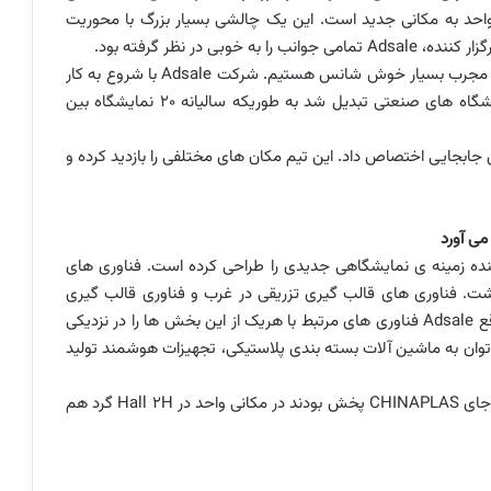
ان 4000 خانه در آن واحد به مکانی جدید است. این یک چالشی بسیار بزرگ با محوریت
ار کننده،
Adsale
تمامی جوانب را به خوبی در نظر گرفته بود.
یار مجرب بسیار خوش شانس هستیم. شرکت
Adsale
با شروع به کار
خود در سال 1978 به یک پیشرو در زمینه ی برگزاری نمایشگاه های صنعتی تبدیل شد به طوریکه سالیانه 20 نمایشگاه بین
ابجایی اختصاص داد. این تیم مکان های مختلفی را بازدید کرده و
می آورد
کننده زمینه ی نمایشگاهی جدیدی را طراحی کرده است. فناوری های
شت. فناوری های قالب گیری تزریقی در غرب و فناوری قالب گیری
قع
Adsale
فناوری های مرتبط با هریک از این بخش ها را در نزدیکی
می توان به ماشین آلات بسته بندی پلاستیکی، تجهیزات هوشمند تولید
 جای
CHINAPLAS
پخش بودند در مکانی واحد در
Hall 2H
گرد هم