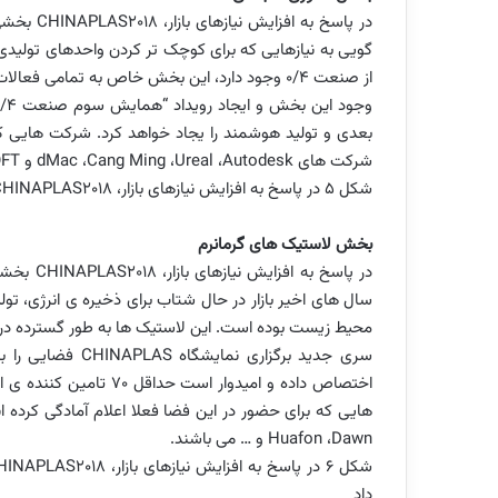
در پاسخ به افزایش نیازهای بازار،
CHINAPLAS2018
بخشی 
گویی به نیازهایی که برای کوچک تر کردن واحدهای تولید
از صنعت 0/4 وجود دارد، این بخش خاص به تمامی فعالات این حوزه اختصاص داده شده است.
بعدی و تولید هوشمند را یجاد خواهد کرد. شرکت هایی ک
شرکت های
Autodesk
،
Ureal
،
Cang Ming
،
dMac
و
FT
شکل 5 در پاسخ به افزایش نیازهای بازار،
CHINAPLAS2018
بخش لاستیک های گرمانرم
در پاسخ به افزایش نیازهای بازار،
CHINAPLAS2018
بخشی 
سال های اخیر بازار در حال شتاب برای ذخیره ی انرژی، ت
محیط زیست بوده است. این لاستیک ها به طور گسترده در ت
سری جدید برگزاری نمایشگاه
CHINAPLAS
فضایی را با
اختصاص داده و امیدوار 
هایی که برای حضور در این فضا فعلا اعلام آمادگی کرده
Dawn
،
Huafon
و … می باشند.
شکل 6 در پاسخ به افزایش نیازهای بازار،
HINAPLAS2018
داد