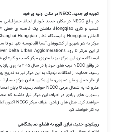
تجربه ای جدید،
NECC
در مکان اولیه ی خود
در واقع
NECC
در مکان جدید خود از لحاظ جغرافیایی مز
کسب و کاری
Hongqiao
المللی
Hongqiao
و ایستگاه قطار
Shanghai Hongqiao
مرکز به هر شهری از کشورهای آسیا اقیانوسیه تنها دو تا
از این مرکز تا رود
iver Delta Urban Agglomerations
ایستگاه مترو این مرکز نیز با متروی مرکز کسب و کارهای شانگهای تنها 30 دقیقه ف
در واقع
NECC
رسید. حمایت از امکانات نزدیک به این مرکز نیز به تدریج به
از نظر حمل و نقل عمومی، نقل مکان به این مرکز بسیار آسان خواهد بود.
مترو که به شمال غربی
NECC
خواهد رسید، تا پایان امسال 
رستوران های زیادی در اطراف این مرکز قرار داشته که محد
خواهند کرد. هتل های زیادی اطراف مرکز
NECC
به کار خواهند کرد.
رویکردی جدید، نیازی قوی به فضای نمایشگاهی
اقتصاد جهانی کم کم در حال بهبود بوده و در این بین صن