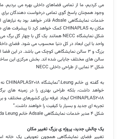
می کردیم، ما از تمامی فضاهای داخلی بهره می بردیم. م
وجود همچنان پاسخ گوی تمامی درخواست دهندگان برای شرک
خدمات نمایشگاهی
Adsale
قادر خواهد بود به نیازهای 
مکان به
CHINAPLAS
کمک خواهد کرد تا پیشرفت های طولان
شکل نمایشگاه
NECC
بزرگ و 3 سالن نمایشگاهی کوچک می باشد. در این ف
سالن های مختلف جایابی شده اند. بخش مرکزی این ساخ
شکل 3 نمایی از طراحی داخلی
NECC
به گفته ی خانم
Leung
:”نمایشگاه
CHINAPLAS2018
نه 
خواهد داشت، بلکه طراحی بهتری را در زمینه های برگز
CHINAPLAS2018
ایجاد غرفه برای کشورهای مختلف و برگ
تجربه ای جدید و بسیار با کیفیت را خواهند داشت.”
شکل 4 مدیر خدمات نمایشگاهی
Adsale
خانم
da Leung
یک چالش جدید، پروژه ی بزرگ تغییر مکان
تغییر فضای نمایشگاهی همچون تعویض یک خانه است و