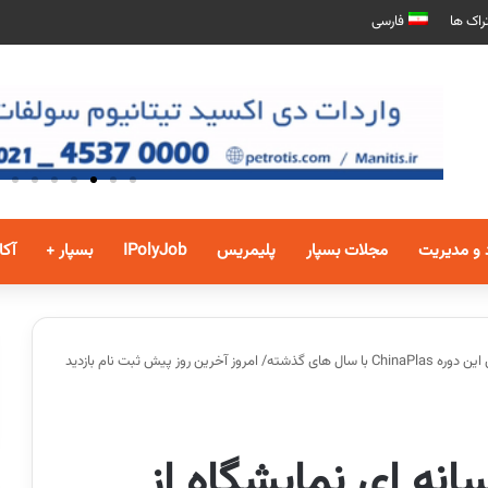
راک ها
فارسی
 و مدیریت
مجلات بسپار
پلیمریس
IPolyJob
بسپار +
آکا
گزارش بسپار همکار رسانه ای نمایشگاه از تفاوت های این دوره ChinaPlas با سال های گذشته/ امروز آخرین روز پیش ثبت نام بازدید
انه ای نمایشگاه از