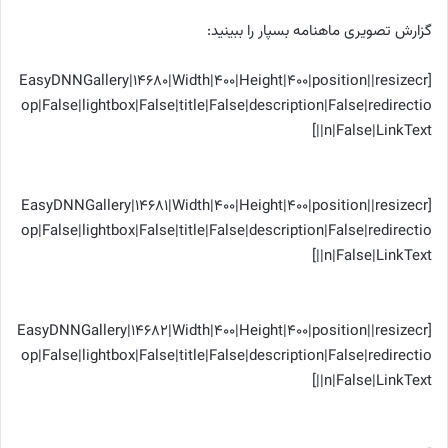
گزارش تصویری ماهنامه بسپار را ببینید:
[EasyDNNGallery|14680|Width|400|Height|400|position||resizecr
op|False|lightbox|False|title|False|description|False|redirectio
n|False|LinkText||]
[EasyDNNGallery|14681|Width|400|Height|400|position||resizecr
op|False|lightbox|False|title|False|description|False|redirectio
n|False|LinkText||]
[EasyDNNGallery|14682|Width|400|Height|400|position||resizecr
op|False|lightbox|False|title|False|description|False|redirectio
n|False|LinkText||]