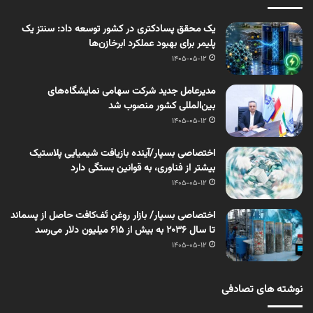
یک محقق پسادکتری در کشور توسعه داد: سنتز یک
پلیمر برای بهبود عملکرد ابرخازن‌ها
1405-05-12
مدیرعامل جدید شرکت سهامی نمایشگاه‌های
بین‌المللی کشور منصوب شد
1405-05-12
اختصاصی بسپار/آینده بازیافت شیمیایی پلاستیک
بیشتر از فناوری، به قوانین بستگی دارد
1405-05-12
اختصاصی بسپار/ بازار روغن تَف‌کافت حاصل از پسماند
تا سال ۲۰۳۶ به بیش از ۶۱۵ میلیون دلار می‌رسد
1405-05-12
نوشته های تصادفی