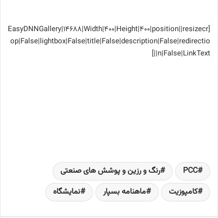
[EasyDNNGallery|14688|Width|400|Height|400|position||resizecr
op|False|lightbox|False|title|False|description|False|redirectio
n|False|LinkText||]
PCC
رنگ و رزین و پوشش های صنعتی
کامپوزیت
ماهنامه بسپار
نمایشگاه