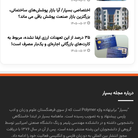
1405-05-12
اختصاصی بسپار/ آیا بازار پوشش‌های ساختمانی،
بزرگترین بازار صنعت پوشش باقی می ماند؟
1405-05-12
۳۵ درصد از این تعهدات ارزی ایفا نشده، مربوط به
کارت‌های بازرگانی اجاره‌ای و یک‌بار مصرف است!
1405-05-12
درباره مجله بسپار
“بسپار” برابرنهاده واژه Polymer است که از سوی فرهنگستان علوم و زبان و ادب
پارسی پیشنهاد و به تصویب رسیده است. ماهنامه بسپار در ابتدا خاستگاهی
دانشجویی داشته و در دانشکده مهندسی پلیمر و رنگ دانشگاه صنعتی امیرکبیر توسط
گروهی از دانشجویان این رشته منتشر شده است. پس از آن در سال ۱۳۷۶ با دریافت
مجوز انتشار بین المللی به دو زبان فارسی و انگلیسی فعالیت خود را ادامه داد.