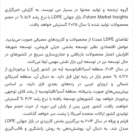
گروه ترجمه و تولید محتوا در بسپار می نویسد، به گزارش خبرگزاری
Future Market Insights، بازار جهانی LDPE با نرخ رشد 5/6 % در حجم
محصولات تولید شده تا سال 2025 گسترش خواهد یافت.
تقاضای LDPE عمدتا از محصولات و کاربردهای مصرفی صورت می‌پذیرد.
عوامل اقتصادی نظیر توسعه بخشی‌ جزئی فروشی، توسعه شهرها،
افزایش اعتبار محصولات بازیافتی و تجاری‌سازی سریع در کشورهای در
حال توسعه نیز در توسعه این بازار نقش مهمی ایفا می‌کنند.
در سال 2014، منطقه آسیا/اقیانوسیه (به جز کشور ژاپن) با برخورداری از
8/27 % حجم بازار در رتبه اول قرار دارد. به دنبال آن، منطقه آمریکای
شمالی و اروپای غربی در رده‌های بعدی قرار دارند. بر اساس
پیش‌بینی‌های صورت پذیرفته، منطقه آسیا/اقیانوسیه از رشد قابل توجهی
برخوردار خواهد بود. کشورهای توسعه یافته با نرخ رشد 4/3 % گسترش
خواهند یافت. کشور چین پس از پایان این دوره، از حیث حجم مواد
تولیدی کشور ایالات متحده آمریکا را پشت سر خواهد گذاشت.
فیلم و ورقه در سال 2014 به بزرگترین بخش کاربردی در بازار جهانی LDPE
مبدل شد. به دنبال آن، پوشش‌دهی به روش رانشگری و قالب‌گیری