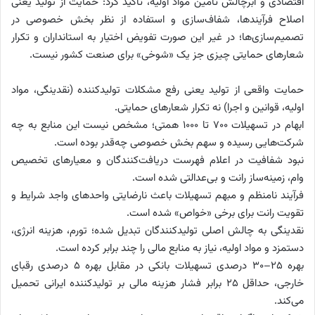
اقتصادی و ابرچالش تأمین مواد اولیه، تأکید کرد: حمایت از تولید یعنی
اصلاح فرآیندها، شفاف‌سازی و استفاده از نظر بخش خصوصی در
تصمیم‌سازی‌ها؛ در غیر این صورت تفویض اختیار به استانداران و تکرار
شعارهای حمایتی چیزی جز یک «شوخی» برای صنعت کشور نیست.
حمایت واقعی از تولید یعنی رفع مشکلات تولیدکننده (نقدینگی، مواد
اولیه، قوانین و اجرا) نه تکرار شعارهای حمایتی.
ابهام در تسهیلات ۷۰۰ تا ۱۰۰۰ همتی؛ مشخص نیست این منابع به چه
شرکت‌هایی رسیده و سهم بخش خصوصی چه‌قدر بوده است.
نبود شفافیت در اعلام فهرست دریافت‌کنندگان و معیارهای تخصیص
وام، زمینه‌ساز رانت و بی‌عدالتی شده است.
فرآیند نامنظم و مبهم تسهیلات باعث نارضایتی واحدهای واجد شرایط و
تقویت رانت برای برخی «خواص» شده است.
نقدینگی به چالش اصلی تولیدکنندگان تبدیل شده؛ تورم، هزینه انرژی،
دستمزد و مواد اولیه، نیاز به منابع مالی را چند برابر کرده است.
بهره ۲۵–۳۰ درصدی تسهیلات بانکی در مقابل بهره ۵ درصدی رقبای
خارجی، حداقل ۲۵ برابر فشار هزینه مالی بر تولیدکننده ایرانی تحمیل
می‌کند.