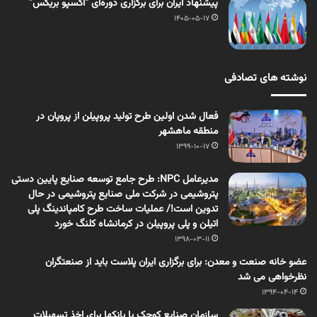
پیشنهاد ایران برای برگزاری دوره‌ای “اکسپو بریکس”
1405-05-17
نوشته های تصادفی
فعال شدن اولین طرح تولید پروپیلن از پروپان در
منطقه ماهشهر
1399-10-17
مدیرعامل NPC: طرح جامع توسعه صنایع پایین دستی
پتروشیمی در شرکت ملی صنایع پتروشیمی در حال
تدوین است!/ عملیات ساخت طرح کامپاندینگ پلی
اتیلن و پلی پروپیلن در کرمانشاه کلنگ خورد
1398-03-11
عضو خانه صنعت و معدن: برای برگزاری ایران پلاست باید از صنعتگران
نظرخواهی می شد
1394-04-14
سازمان صنایع کوچک با بانکها برای اخذ تسهیلات