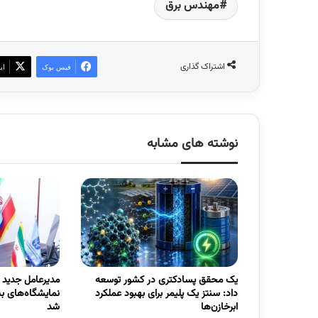
مهندس برق
اشتراک گذاری
فیس بوک
ای
نوشته های مشابه
یک محقق پسادکتری در کشور توسعه
مدیرعامل جدید
داد: سنتز یک پلیمر برای بهبود عملکرد
نمایشگاه‌های ب
ابرخازن‌ها
شد