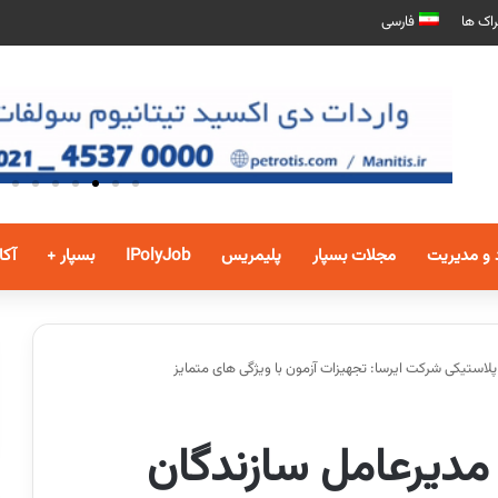
اک ها
فارسی
 و مدیریت
مجلات بسپار
پلیمریس
IPolyJob
بسپار +
آکا
لاستیکی شرکت ایرسا: تجهیزات آزمون با ویژگی های متمایز
مدیرعامل سازندگان