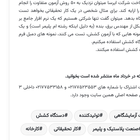
های ثابت و مشخصی انجام می­دهند. با دستگاه کشش ساخت شرکت ایرسا می­توان نزدیک به 50 روش آزمون متفاوت را انجام
 را ارایه کند. برای مثال شخصی در یک کار تحقیقاتی بخواهد تست
 بدهد. می­توان گفت تنها شرکتی هستیم که یک نرم ­افزار جامع بر
یک به 4 سال، یک تیم متشکل از مهندس برق، بنده (به دلیل اینکه رشته ام پلیمر است) و یک
نه ­هایی که با آزمون کشش، تست می­ کنند، نمونه ­های دمبل فرم
اه کشش استفاده می­کنیم.
ه کشش استفاده می­کنند.
در صورت تمایل به دریافت نسخه نمونه رایگان و یا دریافت اشتراک با شماره های 02177523553 و 02177533158 داخلی 3
روی صفحه اصلی همین سایت وجود دارد.
 آزمایشگاهی
تولیدکننده
دستگاه کشش
صنعت پلاستیک و پلیمر
کار تحقیقاتی
کارخانه­