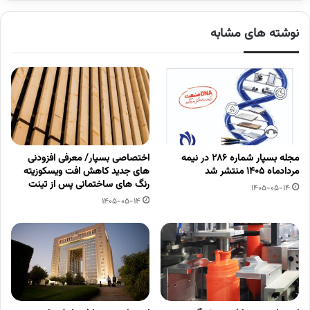
نوشته های مشابه
مجله بسپار شماره 286 در نیمه
اختصاصی بسپار/ معرفی افزودنی
مردادماه 1405 منتشر شد
های جدید کاهش افت ویسکوزیته
رنگ های ساختمانی پس از تینت
1405-05-14
1405-05-14