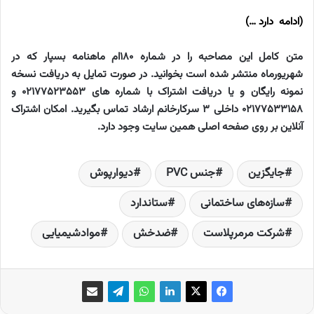
(
ادامه دارد
…)
متن کامل این مصاحبه را در شماره 180ام ماهنامه بسپار که در
شهریورماه منتشر شده است بخوانید. در صورت تمایل به دریافت نسخه
نمونه رایگان و یا دریافت اشتراک با شماره های 02177523553 و
02177533158 داخلی 3 سرکارخانم ارشاد تماس بگیرید. امکان اشتراک
آنلاین بر روی صفحه اصلی همین سایت وجود دارد.
جایگزین
جنس PVC
دیوارپوش‌
سازه‌های ساختمانی
ستاندارد
شرکت مرمرپلاست
ضدخش
موادشیمیایی