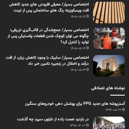
اختصاصی بسپار/ معرفی افزودنی های جدید کاهش
افت ویسکوزیته رنگ های ساختمانی پس از تینت
1405-05-14
اختصاصی بسپار/ جمع‌شدگی در قالب‌گیری تزریقی؛
چگونه می توان کوچک شدن قطعات پلاستیکی پس از
تولید را کنترل کرد؟
1405-05-14
اختصاصی بسپار/ سابیک با وجود کاهش زیان، از افت
درآمد و اختلال در زنجیره تامین خبر داد
1405-05-14
نوشته های تصادفی
آسترپوشه های جدید PPG برای پوشش دهی خودروهای سنگین
1394-05-24
در بازدید نعمت زاده از نایلون سپید چه گذشت
1395-04-02