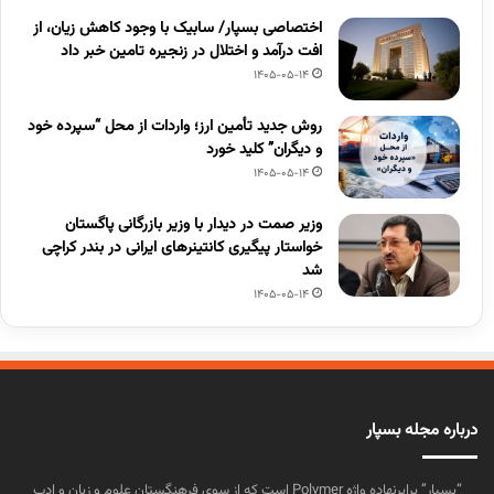
اختصاصی بسپار/ سابیک با وجود کاهش زیان، از
افت درآمد و اختلال در زنجیره تامین خبر داد
1405-05-14
روش جدید تأمین ارز؛ واردات از محل “سپرده خود
و دیگران” کلید خورد
1405-05-14
وزیر صمت در دیدار با وزیر بازرگانی پاگستان
خواستار پیگیری کانتینرهای ایرانی در بندر کراچی
شد
1405-05-14
درباره مجله بسپار
“بسپار” برابرنهاده واژه Polymer است که از سوی فرهنگستان علوم و زبان و ادب