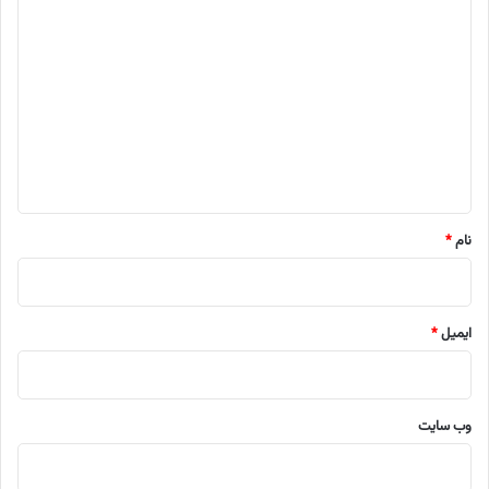
د
ی
د
گ
ا
ه
*
نام
*
ایمیل
*
وب‌ سایت