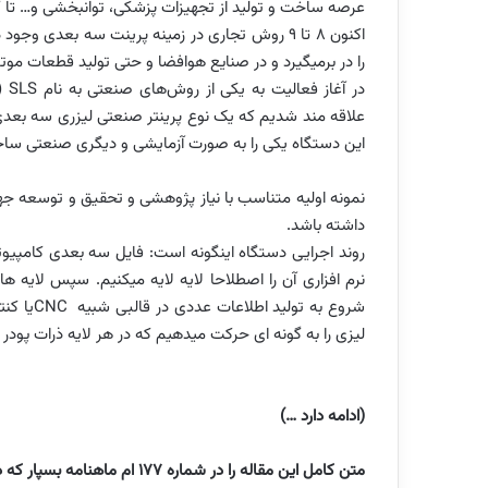
عرصه ساخت و تولید از تجهیزات پزشکی، توانبخشی و… تا 
اکنون 8 تا 9 روش تجاری در زمینه پرینت سه­ بعدی وجود دارد. این
را در برمی­گیرد و در صنایع هوافضا و حتی تولید قطعات موتور
در آغاز فعالیت به یکی از روش
های صنعتی به نام
SLS
)
علاقه­ مند شدیم که یک نوع پرینتر صنعتی لیزری سه­ بعدی اس
این دستگاه یکی را به صورت آزمایشی و دیگری صنعتی ساخته
نمونه اولیه متناسب با نیاز پژوهشی و تحقیق و توسعه جهت ق
داشته­ باشد.
روند اجرایی دستگاه اینگونه است: فایل سه بعدی کامپیوتر
نرم­ افزاری آن را اصطلاحا لایه لایه می­کنیم. سپس لایه­ ها
شروع به تولید اطلاعات عددی در قالبی شبیه
CNC
یا کن
لیزی را به گونه­ ای حرکت می­دهیم که در هر لایه ذرات پ
(ادامه دارد …)
متن کامل این مقاله را در شماره 177 ام ماهنامه بسپار که در خرداد ماه منتشر شده است بخوانید.