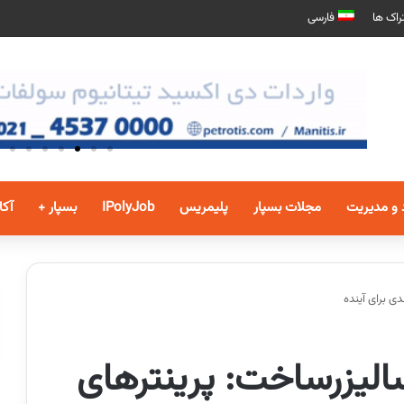
راک ها
فارسی
 و مدیریت
مجلات بسپار
پلیمریس
IPolyJob
بسپار +
آکا
ی برای آینده
الیزرساخت: پرینترهای