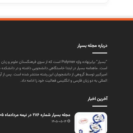
درباره مجله بسپار
“بسپار” برابرنهاده واژه Polymer است که از سوی فرهنگستا
است. ماهنامه بسپار در ابتدا خاستگاهی دانشجویی داشته و در دانشکده 
المللی به دو زبان فارسی و انگلیسی فعالیت خود را ادامه داد.
آخرین اخبار
مجله بسپار شماره 286 در نیمه مردادماه 1405 منتشر شد
1405-05-14