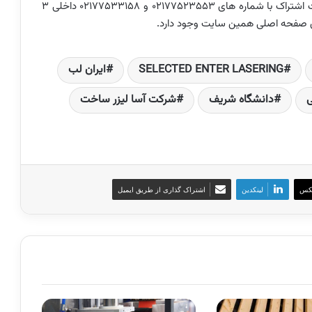
در صورت تمایل به دریافت نسخه نمونه رایگان و یا دریافت اشتراک با شماره های 02177523553 و 02177533158 داخلی 3
روی صفحه اصلی همین سایت وجود دارد.
SELECTED ENTER LASERING
ایران لب
ی
دانشگاه شریف
شرکت آسا لیزر ساخت
کس
لینکدین
اشتراک گذاری از طریق ایمیل