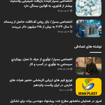
اختصاصی بسپار/آینده بازیافت شیمیایی پلاستیک
بیشتر از فناوری، به قوانین بستگی دارد
1405-05-12
اختصاصی بسپار/ بازار روغن تَف‌کافت حاصل از پسماند
تا سال ۲۰۳۶ به بیش از ۶۱۵ میلیون دلار می‌رسد
1405-05-12
نوشته های تصادفی
اخصاصی بسپار/ نوآوري از حرف تا عمل: رويكردي
سيستمي به نوآوري در كسب و كار
1399-12-24
توزیع فرم های ارزیابی اثربخشی حضور هیات های
خارجی در ایران پلاست پانزدهم
1401-01-16
امروز در همایش ماهشهر مطرح شد: پیشنهاد مهندس بیات برای تشکیل