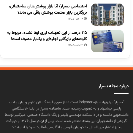
اختصاصی بسپار/ آیا بازار پوشش‌های ساختمانی،
بزرگترین بازار صنعت پوشش باقی می ماند؟
1405-05-12
۳۵ درصد از این تعهدات ارزی ایفا نشده، مربوط به
کارت‌های بازرگانی اجاره‌ای و یک‌بار مصرف است!
1405-05-12
درباره مجله بسپار
“بسپار” برابرنهاده واژه Polymer است که از سوی فرهنگستان علوم و زبان و ادب
پارسی پیشنهاد و به تصویب رسیده است. ماهنامه بسپار در ابتدا خاستگاهی
دانشجویی داشته و در دانشکده مهندسی پلیمر و رنگ دانشگاه صنعتی امیرکبیر توسط
گروهی از دانشجویان این رشته منتشر شده است. پس از آن در سال ۱۳۷۶ با دریافت
مجوز انتشار بین المللی به دو زبان فارسی و انگلیسی فعالیت خود را ادامه داد.