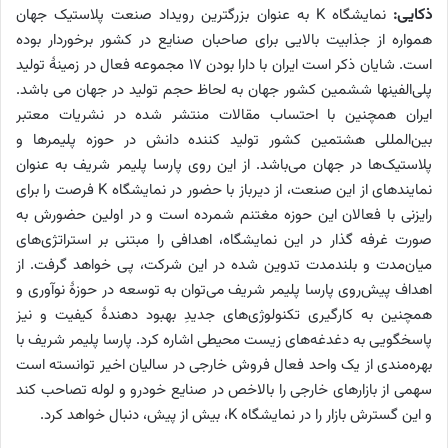
ذکایی:
نمایشگاه
K
به عنوان بزرگترین رویداد صنعت پلاستیک جهان
همواره از جذابیت بالایی برای صاحبان صنایع در کشور برخوردار بوده
است. شایان ذکر است ایران با دارا بودن 17 مجموعه فعال در زمینۀ تولید
پلی‌الفین­ها ششمین کشور جهان به لحاظ حجم تولید در جهان می باشد.
ایران همچنین با احتساب مقالات منتشر شده در نشریات معتبر
بین‌المللی هشتمین کشور تولید کننده دانش در حوزه پلیمرها و
پلاستیک‌ها در جهان می‌باشد. از این روی پارسا پلیمر شریف به عنوان
نماینده­ای از این صنعت، از دیرباز با حضور در نمایشگاه
K
فرصت را برای
رایزنی با فعالان این حوزه مغتنم شمرده است و در اولین حضورش به
صورت غرفه ­گذار در این نمایشگاه، اهدافی را مبتنی بر استراتژی‌های
میان‌مدت و بلندمدت تدوین شده در این شرکت، پی خواهد گرفت. از
اهداف پیش‌روی پارسا پلیمر شریف می‌توان به توسعه در حوزۀ نوآوری و
همچنین به کارگیری تکنولوژی‌های جدیدِ بهبود دهندۀ کیفیت و نیز
پاسخگویی به دغدغه‌های زیست محیطی اشاره کرد. پارسا پلیمر شریف با
بهره‌مندی از یک واحد فعال فروش خارجی در سالیان اخیر توانسته است
سهمی از بازارهای خارجی را بالاخص در صنایع خودرو و لوله تصاحب کند
و این گسترش بازار را در نمایشگاه
K
، بیش از پیش، دنبال خواهد کرد.