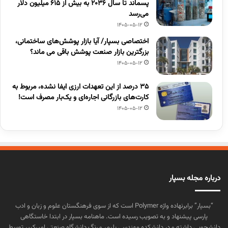
پسماند تا سال ۲۰۳۶ به بیش از ۶۱۵ میلیون دلار
می‌رسد
1405-05-12
اختصاصی بسپار/ آیا بازار پوشش‌های ساختمانی،
بزرگترین بازار صنعت پوشش باقی می ماند؟
1405-05-12
۳۵ درصد از این تعهدات ارزی ایفا نشده، مربوط به
کارت‌های بازرگانی اجاره‌ای و یک‌بار مصرف است!
1405-05-12
درباره مجله بسپار
“بسپار” برابرنهاده واژه Polymer است که از سوی فرهنگستان علوم و زبان و ادب
پارسی پیشنهاد و به تصویب رسیده است. ماهنامه بسپار در ابتدا خاستگاهی
دانشجویی داشته و در دانشکده مهندسی پلیمر و رنگ دانشگاه صنعتی امیرکبیر توسط