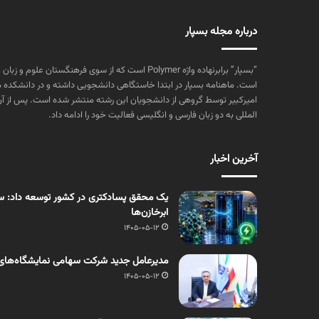
درباره مجله بسپار
“بسپار” برابرنهاده واژه Polymer است که از سوی فرهنگستا
است. ماهنامه بسپار در ابتدا خاستگاهی دانشجویی داشته و در دانشکده 
المللی به دو زبان فارسی و انگلیسی فعالیت خود را ادامه داد.
آخرین اخبار
یک محقق پسادکتری در کشور توسعه داد: سنت
ابرخازن‌ها
1405-05-12
مدیرعامل جدید شرکت سهامی نمایشگاه‌های
1405-05-12