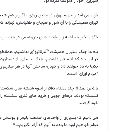
شیرین” خود را متوقف نکرده بود.
باران می آمد و چهره تهران در چنین روزی دلگیرتر هم ش
تهران همیشگی را با آن شور و هیجان و طغیانش، تهرانم 
ناگهان خبر حمله به زیرساخت های پتروشیمی در جنوب رس
بله ما جنگ ستیزان همیشه، “آلترناتیو”ی نداشتیم، همانطور 
در این بود که اطمینان داشتیم، جنگ، بسیاری از دستاور
یکجا به باد خواهد داد و دوباره ساختن آنها در هر سناری
“مردم ایران” است.
بالاخره بعد از چند هفته، دفتر از انبوه شیشه های شکسته
نشسته بودند. درهای چوبی و فریم های فلزی شکسته را مه
خود گرفتند.
می دانیم که بسیاری از واحدهای صنعت پلیمر و پوشش هم آ
دوام خواهیم آورد.
ما زنده به آنیم که آرام نگیریم… *