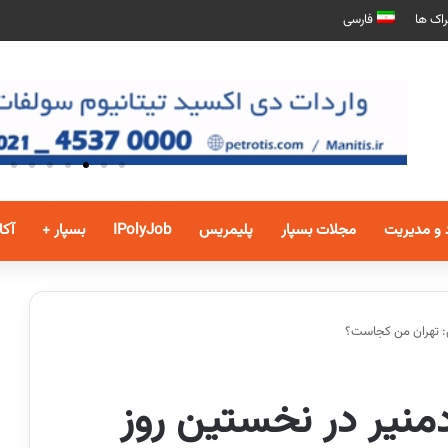
اک ها
فارسی
 و مدیریت
مجلات بسپار
پلیمریس
IPolyJob
بسپار +
آکا
ل: تهران من کجاست؟
منیر در نخستین روز