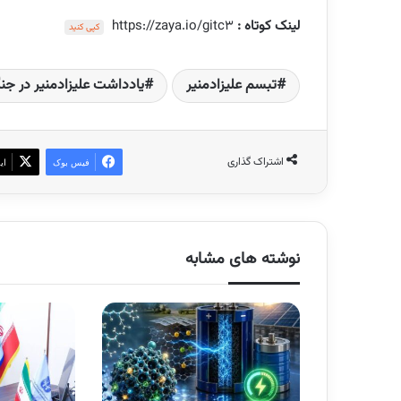
لینک کوتاه :
https://zaya.io/gitc3
کپی کنید
تبسم علیزادمنیر
یادداشت علیزادمنیر در جن
اشتراک گذاری
فیس بوک
ای
نوشته های مشابه