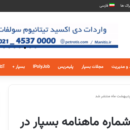
اک ها
فارسی
 و مدیریت
مجلات بسپار
پلیمریس
IPolyJob
بسپار +
آکا
اردیبهشت ماه منتشر شد
ماره ماهنامه بسپار در