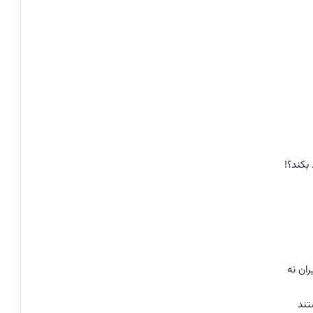
بکند؟!
ران نه
تند