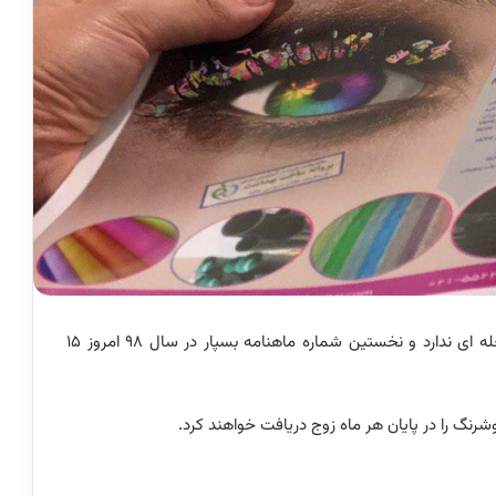
گروه مجلات بسپار در فروردین ماه مجله ای ندارد و نخستین شماره ماهنامه بسپار در سال 98 امروز 15
پوشرنگ را در پایان هر ماه زوج دریافت خواهند کرد.