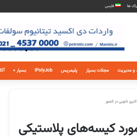
اک ها
فارسی
 و مدیریت
مجلات بسپار
پلیمریس
IPolyJob
بسپار +
آکا
تری نانویی در کشور
ورد کیسه‌های پلاستیکی