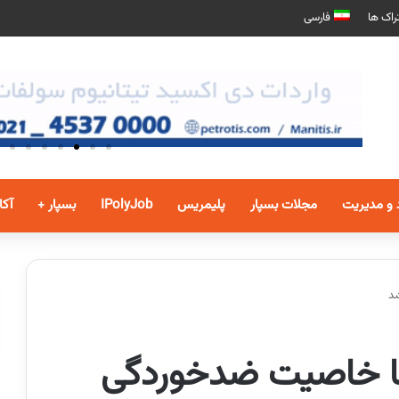
راک ها
فارسی
 و مدیریت
مجلات بسپار
پلیمریس
IPolyJob
بسپار +
آکا
شد
 با خاصیت ضدخوردگی