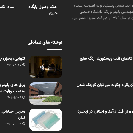
ن علوم و زبان و ادب پارسی پیشنهاد و به تصویب رسیده
اعلام وصول پایگاه
نماد الکت
مهندسی پلیمر و رنگ دانشگاه صنعتی
خبری
امیرکبیر توسط گروهی از دانشجویان این رشته منتشر شده است. پس از آن در سال ۱۳۷۶ با دریافت مجوز انتشار بین
نوشته های تصادفی
 کاهش افت ویسکوزیته رنگ های
تنهایی؛ بحران ج
1399-03-27
زریقی؛ چگونه می توان کوچک شدن
منتخب وزارت عل
1404-12-04
از افت درآمد و اختلال در زنجیره
مدرس خیابانی: 
ندارد
1399-04-23