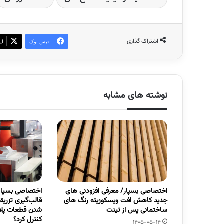
اشتراک گذاری
فیس بوک
ای
نوشته های مشابه
اختصاصی بسپار/ معرفی افزودنی های
اختصاصی بسپار
جدید کاهش افت ویسکوزیته رنگ های
قالب‌گیری تزری
ساختمانی پس از تینت
شدن قطعات پلاس
کنترل کرد؟
1405-05-14