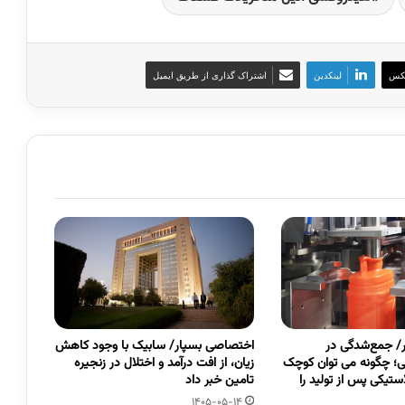
کس
لینکدین
اشتراک گذاری از طریق ایمیل
/ جمع‌شدگی در
اختصاصی بسپار/ سابیک با وجود کاهش
قی؛ چگونه می توان کوچک
زیان، از افت درآمد و اختلال در زنجیره
تیکی پس از تولید را
تامین خبر داد
1405-05-14