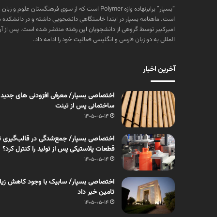
“بسپار” برابرنهاده واژه Polymer است که از سوی فرهنگستا
است. ماهنامه بسپار در ابتدا خاستگاهی دانشجویی داشته و در دانشکده 
المللی به دو زبان فارسی و انگلیسی فعالیت خود را ادامه داد.
آخرین اخبار
اختصاصی بسپار/ معرفی افزودنی های جدید
ساختمانی پس از تینت
1405-05-14
اختصاصی بسپار/ جمع‌شدگی در قالب‌گیری ت
قطعات پلاستیکی پس از تولید را کنترل کرد؟
1405-05-14
اختصاصی بسپار/ سابیک با وجود کاهش زیان، 
تامین خبر داد
1405-05-14