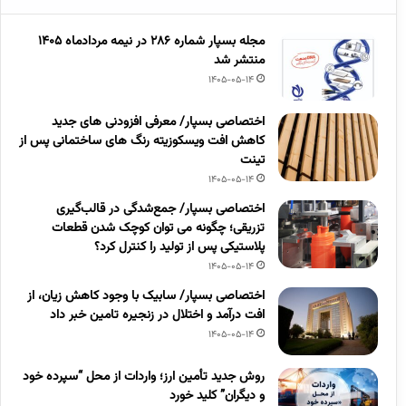
مجله بسپار شماره 286 در نیمه مردادماه 1405
منتشر شد
1405-05-14
اختصاصی بسپار/ معرفی افزودنی های جدید
کاهش افت ویسکوزیته رنگ های ساختمانی پس از
تینت
1405-05-14
اختصاصی بسپار/ جمع‌شدگی در قالب‌گیری
تزریقی؛ چگونه می توان کوچک شدن قطعات
پلاستیکی پس از تولید را کنترل کرد؟
1405-05-14
اختصاصی بسپار/ سابیک با وجود کاهش زیان، از
افت درآمد و اختلال در زنجیره تامین خبر داد
1405-05-14
روش جدید تأمین ارز؛ واردات از محل “سپرده خود
و دیگران” کلید خورد