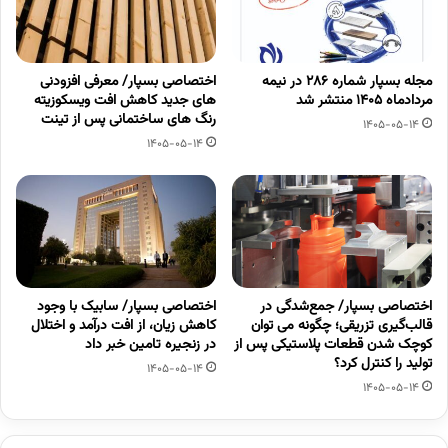
مجله بسپار شماره 286 در نیمه
اختصاصی بسپار/ معرفی افزودنی
مردادماه 1405 منتشر شد
های جدید کاهش افت ویسکوزیته
رنگ های ساختمانی پس از تینت
1405-05-14
1405-05-14
اختصاصی بسپار/ جمع‌شدگی در
اختصاصی بسپار/ سابیک با وجود
قالب‌گیری تزریقی؛ چگونه می توان
کاهش زیان، از افت درآمد و اختلال
کوچک شدن قطعات پلاستیکی پس از
در زنجیره تامین خبر داد
تولید را کنترل کرد؟
1405-05-14
1405-05-14