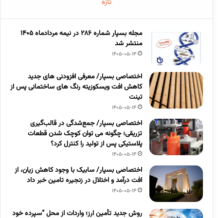
تازه
مجله بسپار شماره 286 در نیمه مردادماه 1405
منتشر شد
1405-05-14
اختصاصی بسپار/ معرفی افزودنی های جدید
کاهش افت ویسکوزیته رنگ های ساختمانی پس از
تینت
1405-05-14
اختصاصی بسپار/ جمع‌شدگی در قالب‌گیری
تزریقی؛ چگونه می توان کوچک شدن قطعات
پلاستیکی پس از تولید را کنترل کرد؟
1405-05-14
اختصاصی بسپار/ سابیک با وجود کاهش زیان، از
افت درآمد و اختلال در زنجیره تامین خبر داد
1405-05-14
روش جدید تأمین ارز؛ واردات از محل “سپرده خود