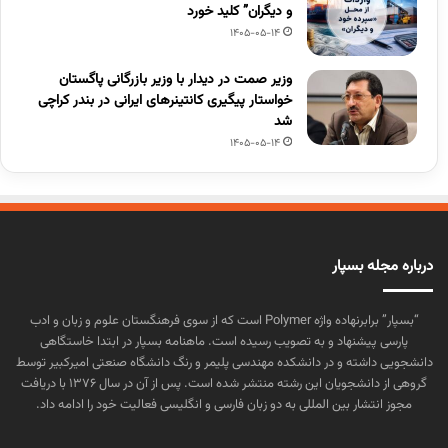
و دیگران” کلید خورد
1405-05-14
وزیر صمت در دیدار با وزیر بازرگانی پاگستان
خواستار پیگیری کانتینرهای ایرانی در بندر کراچی
شد
1405-05-14
درباره مجله بسپار
“بسپار” برابرنهاده واژه Polymer است که از سوی فرهنگستان علوم و زبان و ادب
پارسی پیشنهاد و به تصویب رسیده است. ماهنامه بسپار در ابتدا خاستگاهی
دانشجویی داشته و در دانشکده مهندسی پلیمر و رنگ دانشگاه صنعتی امیرکبیر توسط
گروهی از دانشجویان این رشته منتشر شده است. پس از آن در سال ۱۳۷۶ با دریافت
مجوز انتشار بین المللی به دو زبان فارسی و انگلیسی فعالیت خود را ادامه داد.