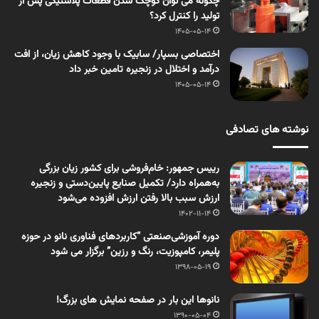
چگونه می توان کوچک شدن قطعات پلاستیکی پس از
تولید را کنترل کرد؟
1405-05-14
اختصاصی بسپار/ سابیک با وجود کاهش زیان، از افت
درآمد و اختلال در زنجیره تامین خبر داد
1405-05-14
نوشته های تصادفی
رییس جمهور: خام‌فروشی برای کشور زیان بزرگی
به‌همراه دارد/ تکمیل صنایع پایین‌دستی و زنجیره
ارزش سبب بالا رفتن ارزش افزوده می‌شود
1402-11-14
دوره آموزشی‌صنعتی “کاربردهای فناوری نانو در حوزه
پلیمر، کامپوزیت، رنگ و رزین” برگزار می شود
1398-05-19
نانوها این بار در صفحه نمایش های بزرگ!
1390-05-04