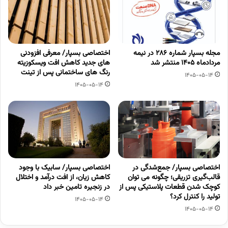
مجله بسپار شماره 286 در نیمه
اختصاصی بسپار/ معرفی افزودنی
مردادماه 1405 منتشر شد
های جدید کاهش افت ویسکوزیته
رنگ های ساختمانی پس از تینت
1405-05-14
1405-05-14
اختصاصی بسپار/ جمع‌شدگی در
اختصاصی بسپار/ سابیک با وجود
قالب‌گیری تزریقی؛ چگونه می توان
کاهش زیان، از افت درآمد و اختلال
کوچک شدن قطعات پلاستیکی پس از
در زنجیره تامین خبر داد
تولید را کنترل کرد؟
1405-05-14
1405-05-14