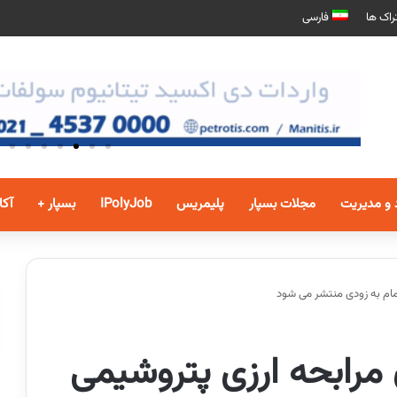
راک ها
فارسی
 و مدیریت
مجلات بسپار
پلیمریس
IPolyJob
بسپار +
آکا
اق مرابحه ارزی پتروشیمی