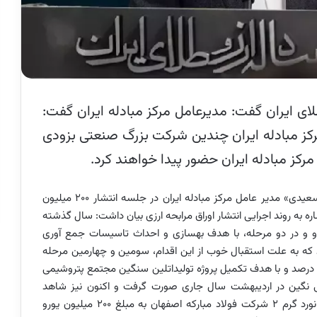
لای ایران گفت: مدیرعامل مرکز مبادله ایران گفت:
مرکز مبادله ایران چندین شرکت بزرگ صنعتی بزودی
رکز مبادله ایران حضور پیدا خواهند کرد.
به گزارشی از مدیریت ارتباطات مرکز مبادله ایران، «علی سعیدی» مدیر عامل مرکز مبادله ایران در جلسه انتشار ۲۰۰ میلیون
ره به روند اجرایی انتشار اوراق مرابحه ارزی بیان داشت: سال گذشته
وراق مرابحه ارزی به مبلغ ۱۵۰ میلیون یورو و در دو مرحله، با هدف بهسازی و احداث تاسیسات جمع آوری
که به علت استقبال خوب از این اقدام، سومین و چهارمین مرحله
عرضه اوراق مرابحه ارزی جمعا به مبلغ ۶۰ میلیون با سود ۶ درصد و با هدف تکمیل پروژه تولیداتلین سنگین مجتمع پتروشیمی
گین در اردیبهشت سال جاری صورت گرفت و اکنون نیز شاهد
پنجمین مرحله از عرضه اوراق ارزی با هدف تامین پروژه نورد گرم ۲ شرکت فولاد مبارکه اصفهان به مبلغ ۲۰۰ میلیون یورو