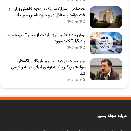
اختصاصی بسپار/ سابیک با وجود کاهش زیان، از
افت درآمد و اختلال در زنجیره تامین خبر داد
1405-05-14
روش جدید تأمین ارز؛ واردات از محل “سپرده خود
و دیگران” کلید خورد
1405-05-14
وزیر صمت در دیدار با وزیر بازرگانی پاگستان
خواستار پیگیری کانتینرهای ایرانی در بندر کراچی
شد
1405-05-14
درباره مجله بسپار