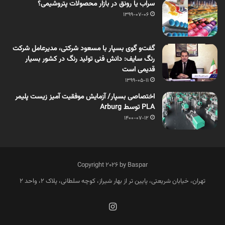
سراب یا رونق در بازار محصولات پتروشیمی؟
1399-07-06
گفت‌و گوی بسپار با مسعود شرکتی، مدیرعامل شرکت
رنگ سایف: دانش فنى تولید رنگ در کشور بسیار
قدیمی است
1399-05-11
اختصاصی بسپار/ آزمایش موفقیت آمیز زیست پلیمر
PLA توسط Arburg
1400-07-12
Copyright 2026 by Baspar
تهران، خیابان شریعتی، پایین تر از بهار شیراز، کوچه سلطانی، پلاک 2، واحد 2