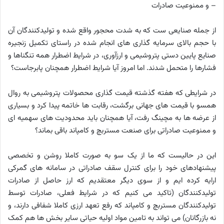
– و ممنوعیت صادرات
از جمله صنایعی ست که به شدت محجور واقع شده و تولیدکنندگان آن
با حجم بالای سرمایه گذاری های انجام شده در راستای تکمیل زنجیره
صنایع پایین دستی پتروشیمی و ارزآوری، در شرایط اضطرار همه تنگناها و
فشارها را متحمل شدند. اما امروز آیا شرایط اضطرار همچنان پابرجاست؟
در شرایطی که هفته گذشته قیمت گذاری محصولات پتروشیمی به روال
همسو با قیمت های جهانی برگشت، رقابت ها خاتمه پیدا کرد و بسیاری
از عرضه ها به مچینگ رفت، آیا همچنان باید محدودیت های سهمیه ای
و ممنوعیت صادراتی برای صنعت مستربچ و کامپاند باقی بماند؟
این در حالیست که ما از یک سو به صورت کاملا روشن و تخصصی
پیشنهادهای خود را برای کنترل سقف صادراتی در سامانه های گمرکی
ارایه کرده ایم و از سوی دیگر معتقدیم که ارز حاصل از صادرات
تولیدکنندگان (تاکید می کنیم که در شرایط فعلی، صادرات توسط
تولیدکنندگان مستربچ و کامپاند که رفع تعهد ارزی کاملا شفافی دارند، و
نه بازرگانان) می تواند به تامین مواد اولیه حیاتی سایر بخش ها هم کمک