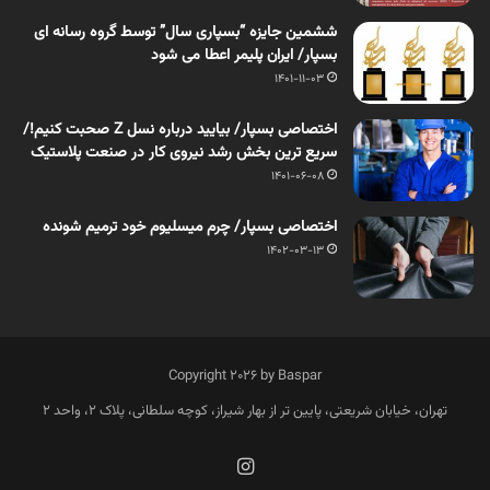
ششمین جایزه “بسپاری سال” توسط گروه رسانه ای
بسپار/ ایران پلیمر اعطا می شود
1401-11-03
اختصاصی بسپار/ بیایید درباره نسل Z صحبت کنیم!/
سریع ترین بخش رشد نیروی کار در صنعت پلاستیک
1401-06-08
اختصاصی بسپار/ چرم میسلیوم خود ترمیم شونده
1402-03-13
Copyright 2026 by Baspar
تهران، خیابان شریعتی، پایین تر از بهار شیراز، کوچه سلطانی، پلاک 2، واحد 2