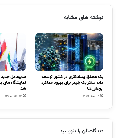
نوشته های مشابه
یک محقق پسادکتری در کشور توسعه
مدیرعامل جدید
داد: سنتز یک پلیمر برای بهبود عملکرد
نمایشگاه‌های ب
ابرخازن‌ها
شد
1405-05-12
1405-05-12
دیدگاهتان را بنویسید