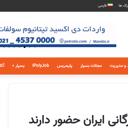
اک ها
فارسی
 و مدیریت
مجلات بسپار
پلیمریس
IPolyJob
بسپار +
آکا