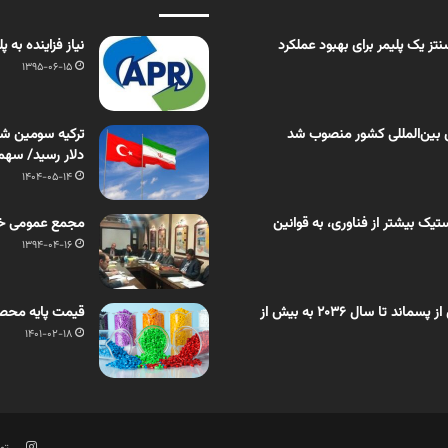
ز یک پلیمر برای بهبود عملکرد
نیاز فزاینده به پ
1395-06-15
 بین‌المللی کشور منصوب شد
دلار رسید/ سهم
1404-05-14
یک بیشتر از فناوری، به قوانین
مجمع عمومی خان
1394-04-16
اختصاصی بسپار/ بازار روغن تَف‌کافت حاصل از پسماند تا سال ۲۰۳۶ به بیش از
قیمت پایه محصولات پلیم
1401-02-18